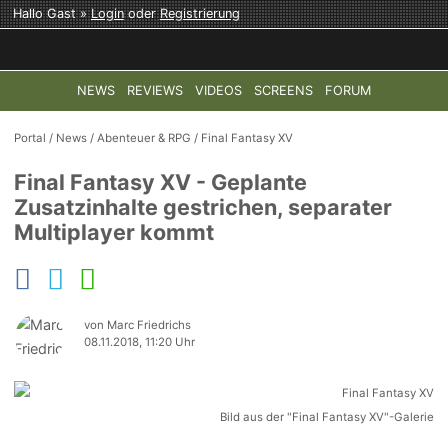
Hallo Gast »
Login
oder
Registrierung
NEWS
REVIEWS
VIDEOS
SCREENS
FORUM
TOP-THEMEN:
COD: MODERN WARFARE 4
HALO: CAMPAI
Portal
/
News
/
Abenteuer & RPG
/
Final Fantasy XV
Final Fantasy XV - Geplante
Zusatzinhalte gestrichen, separater
Multiplayer kommt
von Marc Friedrichs
08.11.2018, 11:20 Uhr
Bild aus der "Final Fantasy XV"-Galerie