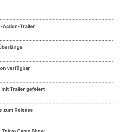
e-Action-Trailer
 Überlänge
ion verfügbar
mit Trailer gefeiert
se zum Release
zur Tokyo Game Show