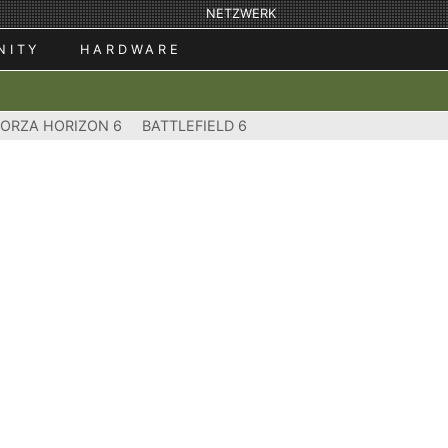
NETZWERK
NITY
HARDWARE
FORZA HORIZON 6
BATTLEFIELD 6