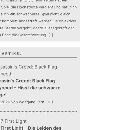
tung also fair
...
[+]
: Nur selten hat ein
 Spiel die Höchstnote verdient und natürlich
auch ein schwächeres Spiel nicht gleich
 komplett abgestraft werden. Je objektiver
ure Sterne vergebt, desto aussagekräftiger
m Ende die Gesamtwertung.
[–]
 ARTIKEL
ssin's Creed: Black Flag
nced - Hisst die schwarze
ge!
7.2026
von Wolfgang Kern
1
First Light - Die Leiden des