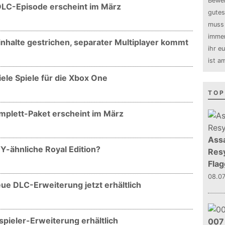
Bewer
 DLC-Episode erscheint im März
gutes
muss 
immer
inhalte gestrichen, separater Multiplayer kommt
ihr e
ist a
iele Spiele für die Xbox One
TOP
Komplett-Paket erscheint im März
Assa
Y-ähnliche Royal Edition?
Resy
Flag
08.0
eue DLC-Erweiterung jetzt erhältlich
spieler-Erweiterung erhältlich
007 