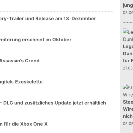
jun
03.0
Story-Trailer und Release am 13. Dezember
weiterung erscheint im Oktober
Leg
Dunk
 Assassin's Creed
für 
27.0
agitek-Exoskelette
Stee
- DLC und zusätzliches Update jetzt erhältlich
Wire
nich
on für die Xbox One X
05.0