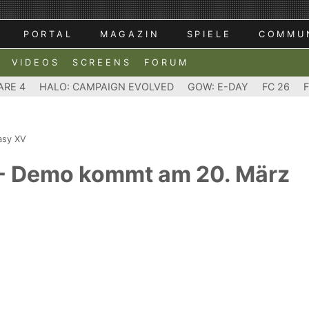
PORTAL
MAGAZIN
SPIELE
COMMU
VIDEOS
SCREENS
FORUM
ARE 4
HALO: CAMPAIGN EVOLVED
GOW: E-DAY
FC 26
tasy XV
 - Demo kommt am 20. März