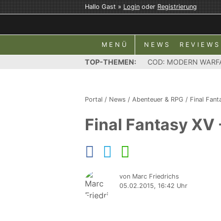
Hallo Gast »
Login
oder
Registrierung
MENÜ
NEWS
REVIEWS
TOP-THEMEN:
COD: MODERN WARF
Portal
/
News
/
Abenteuer & RPG
/
Final Fan
Final Fantasy XV
von Marc Friedrichs
05.02.2015, 16:42 Uhr