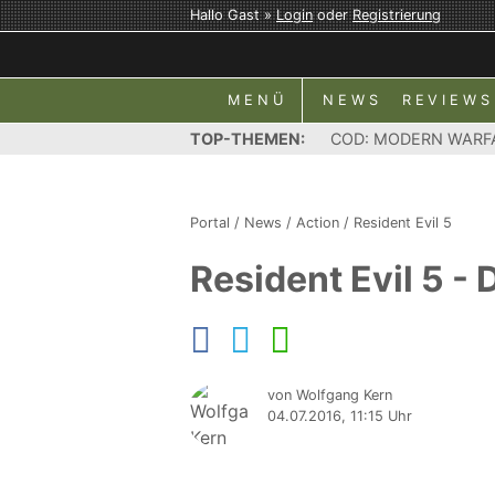
Hallo Gast »
Login
oder
Registrierung
MENÜ
NEWS
REVIEWS
TOP-THEMEN:
COD: MODERN WARF
Portal
/
News
/
Action
/
Resident Evil 5
Resident Evil 5 -
von Wolfgang Kern
04.07.2016, 11:15 Uhr