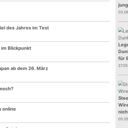
jun
03.0
piel des Jahres im Test
Leg
h im Blickpunkt
Dunk
für 
27.0
Japan ab dem 26. März
 noch?
Stee
Wire
n online
nich
05.0