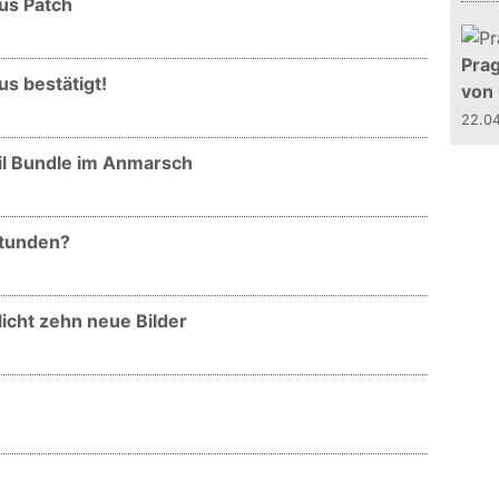
us Patch
Prag
s bestätigt!
von
22.0
vil Bundle im Anmarsch
 Stunden?
licht zehn neue Bilder