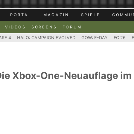
PORTAL
MAGAZIN
SPIELE
COMMU
VIDEOS
SCREENS
FORUM
ARE 4
HALO: CAMPAIGN EVOLVED
GOW: E-DAY
FC 26
 Die Xbox-One-Neuauflage im