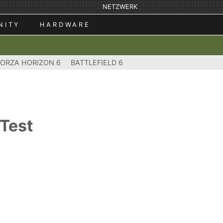
NETZWERK
NITY
HARDWARE
FORZA HORIZON 6
BATTLEFIELD 6
 Test