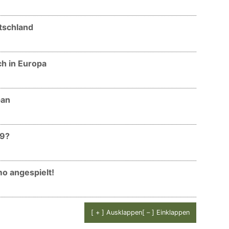
utschland
ch in Europa
pan
09?
mo angespielt!
[ + ] Ausklappen
[ – ] Einklappen