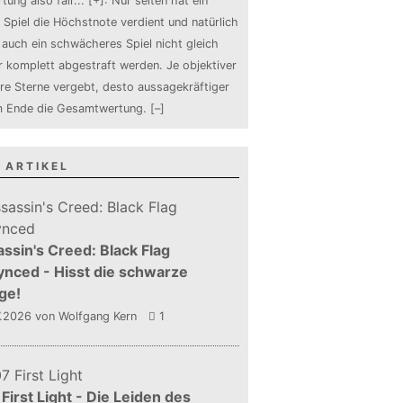
tung also fair
...
[+]
: Nur selten hat ein
 Spiel die Höchstnote verdient und natürlich
auch ein schwächeres Spiel nicht gleich
 komplett abgestraft werden. Je objektiver
ure Sterne vergebt, desto aussagekräftiger
m Ende die Gesamtwertung.
[–]
 ARTIKEL
ssin's Creed: Black Flag
nced - Hisst die schwarze
ge!
7.2026
von Wolfgang Kern
1
First Light - Die Leiden des