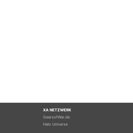
XA NETZWERK
GearsofWar.de
Halo Universe