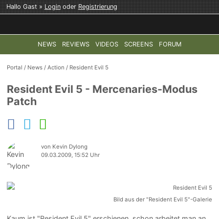
Hallo Gast »
Login
oder
Registrierung
NEWS
REVIEWS
VIDEOS
SCREENS
FORUM
TOP-THEMEN:
COD: MODERN WARFARE 4
HALO: CAMPAI
Portal
/
News
/
Action
/
Resident Evil 5
Resident Evil 5 - Mercenaries-Modus
Patch
von Kevin Dylong
09.03.2009, 15:52 Uhr
Bild aus der "Resident Evil 5"-Galerie
Kaum ist "Resident Evil 5" erschienen, schon arbeitet man an