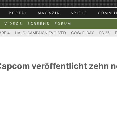
PORTAL
MAGAZIN
SPIELE
COMMU
VIDEOS
SCREENS
FORUM
ARE 4
HALO: CAMPAIGN EVOLVED
GOW: E-DAY
FC 26
 Capcom veröffentlicht zehn n