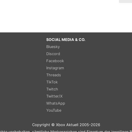
SOCIAL MEDIA & CO.
Bluesky
Discord
Facebook
Instagram
Threads
TikTok
Twitch
Twitter/X
WhatsApp
YouTube
Copyright © Xbox Aktuell 2005-2026
chte vorbehalten, sämtliche Markenzeichen sind Eigentum der jeweiligen B