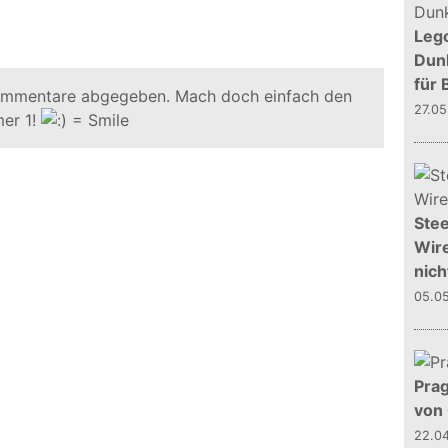
Leg
Dunk
für 
ommentare abgegeben. Mach doch einfach den
27.0
er 1!
Stee
Wire
nich
05.0
Prag
von
22.0