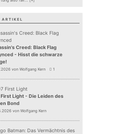
tung also fair
...
[+]
 ARTIKEL
ssin's Creed: Black Flag
nced - Hisst die schwarze
ge!
7.2026
von Wolfgang Kern
1
First Light - Die Leiden des
gen Bond
6.2026
von Wolfgang Kern