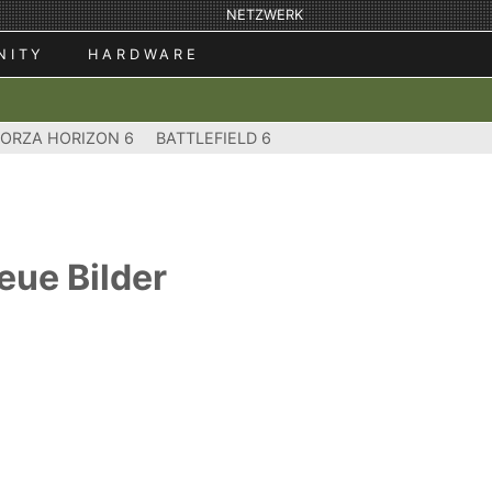
NETZWERK
NITY
HARDWARE
FORZA HORIZON 6
BATTLEFIELD 6
eue Bilder