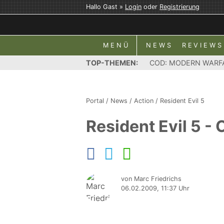
Hallo Gast »
Login
oder
Registrierung
MENÜ
NEWS
REVIEWS
TOP-THEMEN:
COD: MODERN WARF
Portal
/
News
/
Action
/
Resident Evil 5
Resident Evil 5 -
von Marc Friedrichs
06.02.2009, 11:37 Uhr