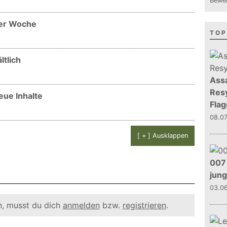
Bewer
der Woche
TOP
ltlich
Assa
Resy
eue Inhalte
Flag
08.0
[ + ] Ausklappen
007 
jun
03.0
, musst du dich
anmelden
bzw.
registrieren
.