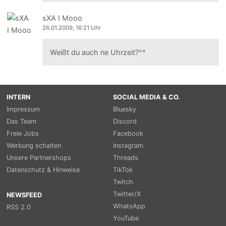
sXA I Mooo
26.01.2009, 16:21 Uhr
Weißt du auch ne Uhrzeit?^^
INTERN
SOCIAL MEDIA & CO.
Impressum
Bluesky
Das Team
Discord
Freie Jobs
Facebook
Werbung schalten
Instagram
Unsere Partnershops
Threads
Datenschutz & Hinweise
TikTok
Twitch
Twitter/X
NEWSFEED
WhatsApp
RSS 2.0
YouTube