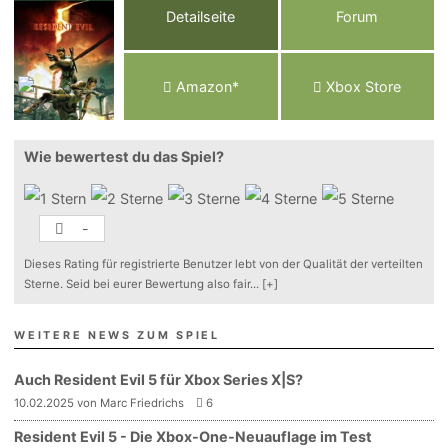
Detailseite
Forum
Am
a
z
o
n*
Xbox
Store
Wie bewertest du das Spiel?
-
Dieses Rating für registrierte Benutzer lebt von der Qualität der verteilten
Sterne. Seid bei eurer Bewertung also fair
...
[+]
WEITERE NEWS ZUM SPIEL
Auch Resident Evil 5 für Xbox Series X|S?
10.02.2025 von Marc Friedrichs
6
Resident Evil 5 - Die Xbox-One-Neuauflage im Test