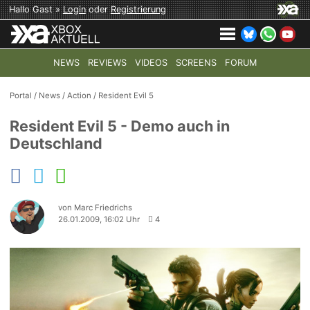
Hallo Gast »
Login
oder
Registrierung
NEWS
REVIEWS
VIDEOS
SCREENS
FORUM
TOP-THEMEN:
COD: MODERN WARFARE 4
HALO: CAMPAI
Portal
/
News
/
Action
/
Resident Evil 5
Resident Evil 5 - Demo auch in
Deutschland
von Marc Friedrichs
26.01.2009, 16:02 Uhr
4