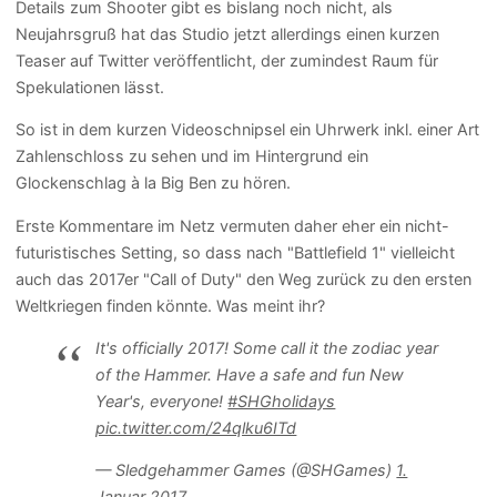
Details zum Shooter gibt es bislang noch nicht, als
Neujahrsgruß hat das Studio jetzt allerdings einen kurzen
Teaser auf Twitter veröffentlicht, der zumindest Raum für
Spekulationen lässt.
So ist in dem kurzen Videoschnipsel ein Uhrwerk inkl. einer Art
Zahlenschloss zu sehen und im Hintergrund ein
Glockenschlag à la Big Ben zu hören.
Erste Kommentare im Netz vermuten daher eher ein nicht-
futuristisches Setting, so dass nach "Battlefield 1" vielleicht
auch das 2017er "Call of Duty" den Weg zurück zu den ersten
Weltkriegen finden könnte. Was meint ihr?
It's officially 2017! Some call it the zodiac year
of the Hammer. Have a safe and fun New
Year's, everyone!
#SHGholidays
pic.twitter.com/24qlku6ITd
— Sledgehammer Games (@SHGames)
1.
Januar 2017