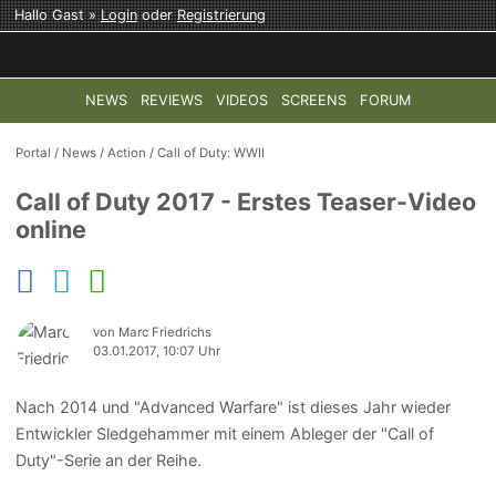
Hallo Gast »
Login
oder
Registrierung
NEWS
REVIEWS
VIDEOS
SCREENS
FORUM
TOP-THEMEN:
COD: MODERN WARFARE 4
HALO: CAMPAI
Portal
/
News
/
Action
/
Call of Duty: WWII
Call of Duty 2017 - Erstes Teaser-Video
online
von Marc Friedrichs
03.01.2017, 10:07 Uhr
Nach 2014 und "Advanced Warfare" ist dieses Jahr wieder
Entwickler Sledgehammer mit einem Ableger der "Call of
Duty"-Serie an der Reihe.