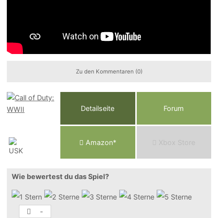
Zu den Kommentaren (0)
Detailseite
Forum
Am
a
z
o
n*
Xbox
Store
Wie bewertest du das Spiel?
-