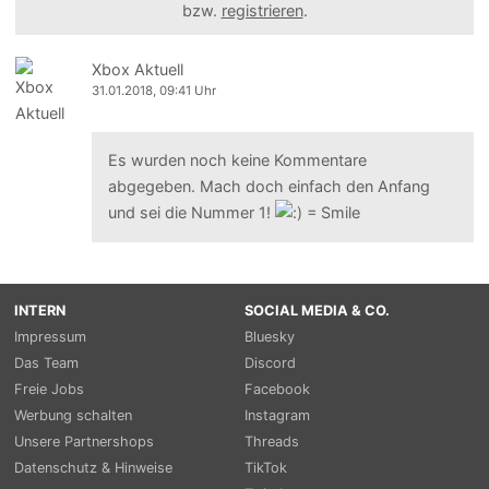
bzw.
registrieren
.
Xbox Aktuell
31.01.2018, 09:41 Uhr
Es wurden noch keine Kommentare
abgegeben. Mach doch einfach den Anfang
und sei die Nummer 1!
INTERN
SOCIAL MEDIA & CO.
Impressum
Bluesky
Das Team
Discord
Freie Jobs
Facebook
Werbung schalten
Instagram
Unsere Partnershops
Threads
Datenschutz & Hinweise
TikTok