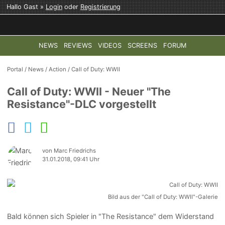
Hallo Gast »
Login
oder
Registrierung
NEWS
REVIEWS
VIDEOS
SCREENS
FORUM
TOP-THEMEN:
COD: MODERN WARFARE 4
HALO: CAMPAI
Portal
/
News
/
Action
/
Call of Duty: WWII
Call of Duty: WWII - Neuer "The
Resistance"-DLC vorgestellt
von Marc Friedrichs
31.01.2018, 09:41 Uhr
Bild aus der "Call of Duty: WWII"-Galerie
Bald können sich Spieler in "The Resistance" dem Widerstand