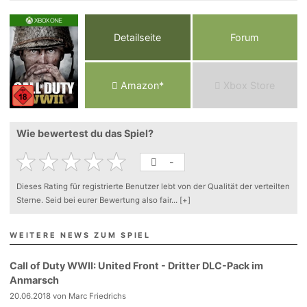
Detailseite
Forum
Am
a
z
o
n*
Xbox
Store
Wie bewertest du das Spiel?
-
Dieses Rating für registrierte Benutzer lebt von der Qualität der verteilten
Sterne. Seid bei eurer Bewertung also fair
...
[+]
WEITERE NEWS ZUM SPIEL
Call of Duty WWII: United Front - Dritter DLC-Pack im
Anmarsch
20.06.2018 von Marc Friedrichs