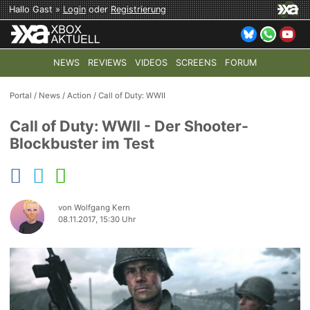
Hallo Gast »
Login
oder
Registrierung
NEWS
REVIEWS
VIDEOS
SCREENS
FORUM
TOP-THEMEN:
COD: MODERN WARFARE 4
HALO: CAMPAI
Portal
/
News
/
Action
/
Call of Duty: WWII
Call of Duty: WWII - Der Shooter-
Blockbuster im Test
von Wolfgang Kern
08.11.2017, 15:30 Uhr