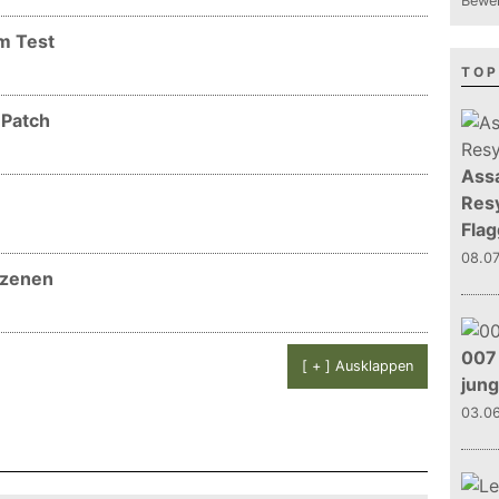
Bewer
im Test
TOP
 Patch
Assa
Resy
Flag
08.0
lszenen
007 
[ + ] Ausklappen
jun
03.0