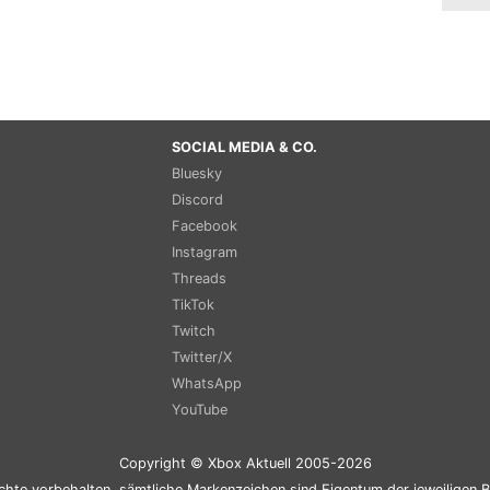
SOCIAL MEDIA & CO.
Bluesky
Discord
Facebook
Instagram
Threads
TikTok
Twitch
Twitter/X
WhatsApp
YouTube
Copyright © Xbox Aktuell 2005-2026
chte vorbehalten, sämtliche Markenzeichen sind Eigentum der jeweiligen B