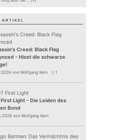
tung also fair
...
[+]
 ARTIKEL
ssin's Creed: Black Flag
nced - Hisst die schwarze
ge!
7.2026
von Wolfgang Kern
1
First Light - Die Leiden des
gen Bond
6.2026
von Wolfgang Kern