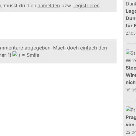
, musst du dich
anmelden
bzw.
registrieren
.
Leg
Dunk
für 
27.0
ommentare abgegeben. Mach doch einfach den
er 1!
Stee
Wire
nich
05.0
Prag
von
22.0