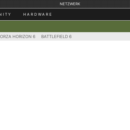
NETZWERK
NITY
HARDWARE
FORZA HORIZON 6
BATTLEFIELD 6