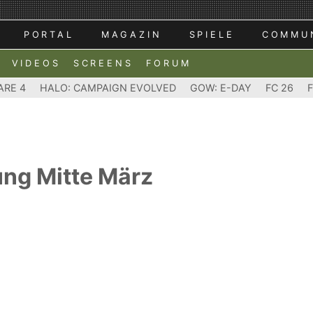
PORTAL
MAGAZIN
SPIELE
COMMU
VIDEOS
SCREENS
FORUM
ARE 4
HALO: CAMPAIGN EVOLVED
GOW: E-DAY
FC 26
ung Mitte März