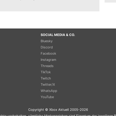
SOCIAL MEDIA & CO.
Bluesky
Discord
Facebook
Instagram
Threads
TikTok
Twitch
Twitter/X
WhatsApp
YouTube
Copyright © Xbox Aktuell 2005-2026
chte vorbehalten, sämtliche Markenzeichen sind Eigentum der jeweiligen B