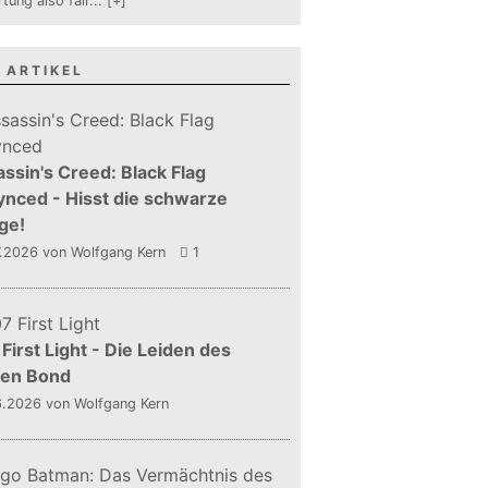
tung also fair
...
[+]
 ARTIKEL
ssin's Creed: Black Flag
nced - Hisst die schwarze
ge!
7.2026
von Wolfgang Kern
1
First Light - Die Leiden des
gen Bond
6.2026
von Wolfgang Kern