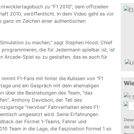
twicklertagebuch zu "F1 2010", dem offiziellen
haft 2010, veröffentlicht. In dem Video geht es vor
s ganz im Zeichen einer authentischen
 Simulation zu machen," sagt Stephen Hood, Chief
 programmieren, die für Jedermann spielbar ist, ist
ein Arcade-Spiel so zu gestalten, das es auch für
nimmt F1-Fans mit hinter die Kulissen von "F1
Wie
otage und ein Gespräch mit dem ehemaligen
on über die Bestrebungen des Team, "das
fen". Anthony Davidson, der Teil des
inzigartige "nervöse" Fahrverhalten eines F1-
hentisch umgesetzt wird. Seine Erfahrungen
Diese
dback der Formel 1-Teams, Fahrer und
der Q
010 Team in die Lage, die Faszination Formel 1 so