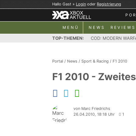
Hallo Gast »
Login
oder
Registrierung
PO
MENÜ
NEWS
REVIEWS
TOP-THEMEN:
COD: MODERN WARF
Portal
/
News
/
Sport & Racing
/
F1 2010
F1 2010 - Zweite
von Marc Friedrichs
26.04.2010, 18:18 Uhr
1