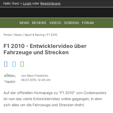
Hallo Gast »
Login
oder
Registrierung
NEWS
REVIEWS
VIDEOS
SCREENS
FORUM
TOP-THEMEN:
COD: MODERN WARFARE 4
HALO: CAMPAI
Portal
/
News
/
Sport & Racing
/
F1 2010
F1 2010 - Entwicklervideo über
Fahrzeuge und Strecken
von Marc Friedrichs
06.07.2010, 12:29 Uhr
Auf der offiziellen Homepage zu "F1 2010" von Codemasters
ist nun das vierte Entwicklervideo online gegangen, in dem
sich alles um die Fahrzeuge und Strecken dreht.