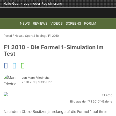
Hallo Gast »
Login
oder
Registrierung
NEWS
REVIEWS
VIDEOS
SCREENS
FORUM
TOP-THEMEN:
COD: MODERN WARFARE 4
HALO: CAMPAI
Portal
/
News
/
Sport & Racing
/
F1 2010
F1 2010 - Die Formel 1-Simulation im
Test
von Marc Friedrichs
25.10.2010, 10:35 Uhr
Bild aus der "F1 2010"-Galerie
Nachdem Xbox-Besitzer jahrelang auf die Formel 1 auf ihrer