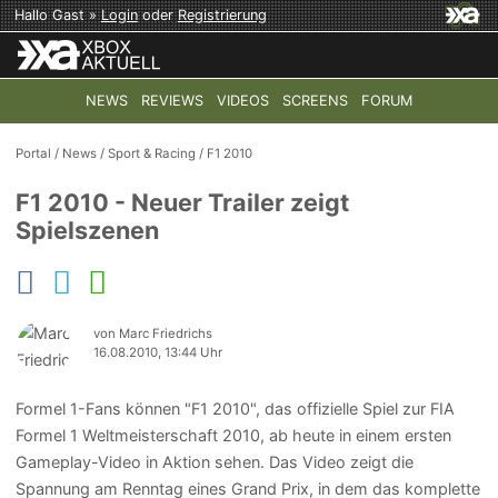
Hallo Gast »
Login
oder
Registrierung
NEWS
REVIEWS
VIDEOS
SCREENS
FORUM
TOP-THEMEN:
COD: MODERN WARFARE 4
HALO: CAMPAI
Portal
/
News
/
Sport & Racing
/
F1 2010
F1 2010 - Neuer Trailer zeigt
Spielszenen
von Marc Friedrichs
16.08.2010, 13:44 Uhr
Formel 1-Fans können "F1 2010", das offizielle Spiel zur FIA
Formel 1 Weltmeisterschaft 2010, ab heute in einem ersten
Gameplay-Video in Aktion sehen. Das Video zeigt die
Spannung am Renntag eines Grand Prix, in dem das komplette