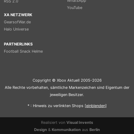
WhatsApp
RSS 2.0
YouTube
XA NETZWERK
GearsofWar.de
Halo Universe
PARTNERLINKS
Football Snack Helme
Copyright © Xbox Aktuell 2005-2026
Alle Rechte vorbehalten, sämtliche Markenzeichen sind Eigentum der
jeweiligen Besitzer.
* : Hinweis zu verlinkten Shops [
ein
blenden
]
Realisiert von
Visual Invents
Design
&
Kommunikation
aus
Berlin