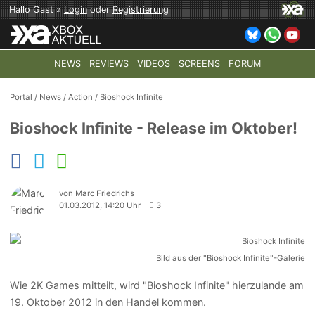
Hallo Gast »
Login
oder
Registrierung
NEWS
REVIEWS
VIDEOS
SCREENS
FORUM
TOP-THEMEN:
COD: MODERN WARFARE 4
HALO: CAMPAI
Portal
/
News
/
Action
/
Bioshock Infinite
Bioshock Infinite - Release im Oktober!
von Marc Friedrichs
01.03.2012, 14:20 Uhr
3
Bild aus der "Bioshock Infinite"-Galerie
Wie 2K Games mitteilt, wird "Bioshock Infinite" hierzulande am
19. Oktober 2012 in den Handel kommen.