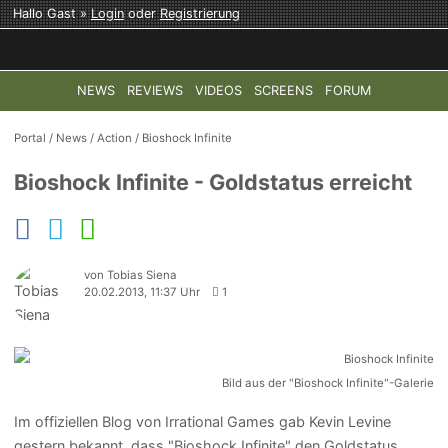
Hallo Gast »
Login
oder
Registrierung
NEWS
REVIEWS
VIDEOS
SCREENS
FORUM
TOP-THEMEN:
COD: MODERN WARFARE 4
HALO: CAMPAI
Portal
/
News
/
Action
/
Bioshock Infinite
Bioshock Infinite - Goldstatus erreicht
von Tobias Siena
20.02.2013, 11:37 Uhr
1
Bild aus der "Bioshock Infinite"-Galerie
Im offiziellen Blog von Irrational Games gab Kevin Levine
gestern bekannt, dass "Bioshock Infinite" den Goldstatus