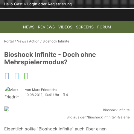
Hallo Gast »
Login
oder
Registrierung
NEWS
REVIEWS
VIDEOS
SCREENS
FORUM
TOP-THEMEN:
COD: MODERN WARFARE 4
HALO: CAMPAI
Portal
/
News
/
Action
/
Bioshock Infinite
Bioshock Infinite - Doch ohne
Mehrspielermodus?
von Marc Friedrichs
10.08.2012, 13:41 Uhr
4
Bild aus der "Bioshock Infinite"-Galerie
Eigentlich sollte "Bioshock Infinite" auch über einen