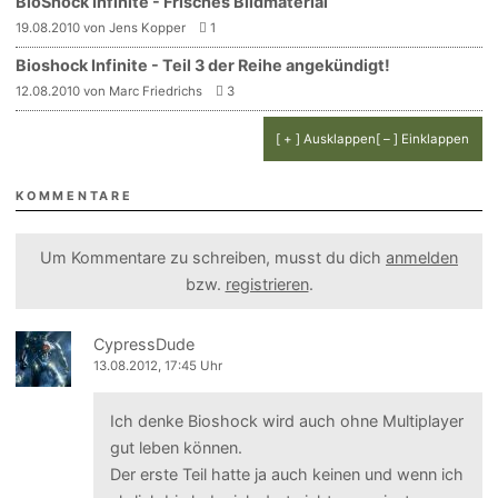
BioShock Infinite - Frisches Bildmaterial
19.08.2010 von Jens Kopper
1
Bioshock Infinite - Teil 3 der Reihe angekündigt!
12.08.2010 von Marc Friedrichs
3
[ + ] Ausklappen
[ – ] Einklappen
KOMMENTARE
Um Kommentare zu schreiben, musst du dich
anmelden
bzw.
registrieren
.
CypressDude
13.08.2012, 17:45 Uhr
Ich denke Bioshock wird auch ohne Multiplayer
gut leben können.
Der erste Teil hatte ja auch keinen und wenn ich