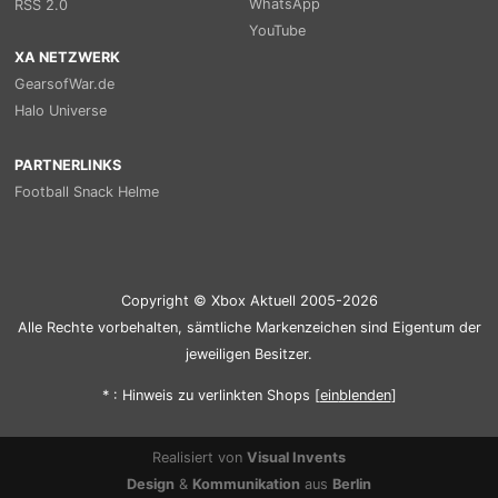
WhatsApp
RSS 2.0
YouTube
XA NETZWERK
GearsofWar.de
Halo Universe
PARTNERLINKS
Football Snack Helme
Copyright © Xbox Aktuell 2005-2026
Alle Rechte vorbehalten, sämtliche Markenzeichen sind Eigentum der
jeweiligen Besitzer.
* : Hinweis zu verlinkten Shops [
ein
blenden
]
Realisiert von
Visual Invents
Design
&
Kommunikation
aus
Berlin