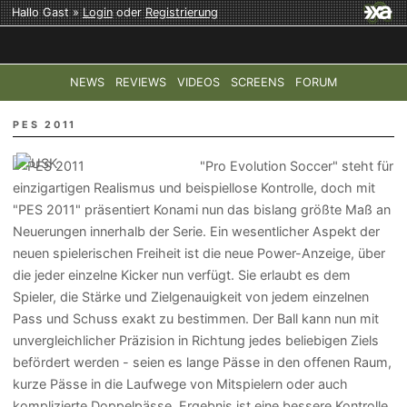
Hallo Gast »
Login
oder
Registrierung
NEWS
REVIEWS
VIDEOS
SCREENS
FORUM
TOP-THEMEN:
COD: MODERN WARFARE 4
HALO: CAMPAI
PES 2011
"Pro Evolution Soccer" steht für
einzigartigen Realismus und beispiellose Kontrolle, doch mit
"PES 2011" präsentiert Konami nun das bislang größte Maß an
Neuerungen innerhalb der Serie. Ein wesentlicher Aspekt der
neuen spielerischen Freiheit ist die neue Power-Anzeige, über
die jeder einzelne Kicker nun verfügt. Sie erlaubt es dem
Spieler, die Stärke und Zielgenauigkeit von jedem einzelnen
Pass und Schuss exakt zu bestimmen. Der Ball kann nun mit
unvergleichlicher Präzision in Richtung jedes beliebigen Ziels
befördert werden - seien es lange Pässe in den offenen Raum,
kurze Pässe in die Laufwege von Mitspielern oder auch
komplizierte Doppelpässe. Ergebnis ist eine bessere Kontrolle