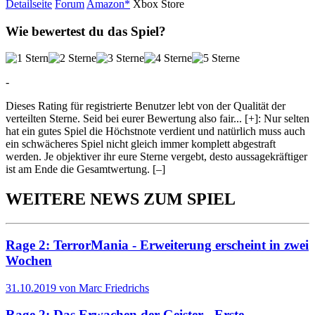
Detailseite
Forum
Am
a
z
o
n*
Xbox
Store
Wie bewertest du das Spiel?
-
Dieses Rating für registrierte Benutzer lebt von der Qualität der
verteilten Sterne. Seid bei eurer Bewertung also fair
...
[+]
: Nur selten
hat ein gutes Spiel die Höchstnote verdient und natürlich muss auch
ein schwächeres Spiel nicht gleich immer komplett abgestraft
werden. Je objektiver ihr eure Sterne vergebt, desto aussagekräftiger
ist am Ende die Gesamtwertung.
[–]
WEITERE NEWS ZUM SPIEL
Rage 2: TerrorMania - Erweiterung erscheint in zwei
Wochen
31.10.2019 von Marc Friedrichs
Rage 2: Das Erwachen der Geister - Erste