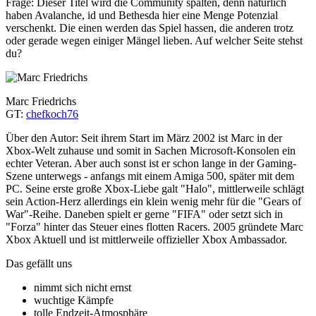
Frage: Dieser Titel wird die Community spalten, denn natürlich
haben Avalanche, id und Bethesda hier eine Menge Potenzial
verschenkt. Die einen werden das Spiel hassen, die anderen trotz
oder gerade wegen einiger Mängel lieben. Auf welcher Seite stehst
du?
Marc Friedrichs
GT:
chefkoch76
Über den Autor:
Seit ihrem Start im März 2002 ist Marc in der
Xbox-Welt zuhause und somit in Sachen Microsoft-Konsolen ein
echter Veteran. Aber auch sonst ist er schon lange in der Gaming-
Szene unterwegs - anfangs mit einem Amiga 500, später mit dem
PC. Seine erste große Xbox-Liebe galt "Halo", mittlerweile schlägt
sein Action-Herz allerdings ein klein wenig mehr für die "Gears of
War"-Reihe. Daneben spielt er gerne "FIFA" oder setzt sich in
"Forza" hinter das Steuer eines flotten Racers. 2005 gründete Marc
Xbox Aktuell und ist mittlerweile offizieller Xbox Ambassador.
Das gefällt uns
nimmt sich nicht ernst
wuchtige Kämpfe
tolle Endzeit-Atmosphäre