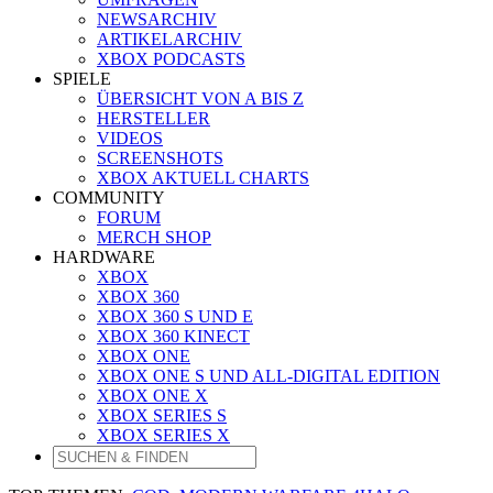
NEWSARCHIV
ARTIKELARCHIV
XBOX PODCASTS
SPIELE
ÜBERSICHT VON A BIS Z
HERSTELLER
VIDEOS
SCREENSHOTS
XBOX AKTUELL CHARTS
COMMUNITY
FORUM
MERCH SHOP
HARDWARE
XBOX
XBOX 360
XBOX 360 S UND E
XBOX 360 KINECT
XBOX ONE
XBOX ONE S UND ALL-DIGITAL EDITION
XBOX ONE X
XBOX SERIES S
XBOX SERIES X