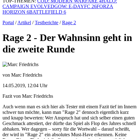
TOP-THEMEN:
COD: MODERN WARFARE 4
HALO:
CAMPAIGN EVOLVED
GOW: E-DAY
FC 26
FORZA
HORIZON 6
BATTLEFIELD 6
Portal
/
Artikel
/
Testberichte
/
Rage 2
Rage 2 - Der Wahnsinn geht in
die zweite Runde
von Marc Friedrichs
14.05.2019, 12:04 Uhr
Fazit von Marc Friedrichs
Auch wenn man es sich hier als Tester mit einem Fazit tief im Innern
schwer tun möchte, kann man "Rage 2" dennoch eigentlich kurz
und knapp bewerten: Wer Anspruch hat und sich selber einen guten
Geschmack attestiert, der dürfte das Spiel als Flop des Jahres schnell
abhaken. Wer dagegen – sorry für die Wortwahl – darauf scheißt,
der wird in "Rage 2" ein absolutes Must-Have erkennen. Keine