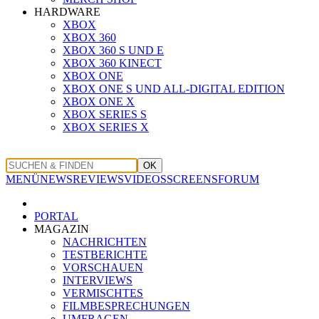
HARDWARE
XBOX
XBOX 360
XBOX 360 S UND E
XBOX 360 KINECT
XBOX ONE
XBOX ONE S UND ALL-DIGITAL EDITION
XBOX ONE X
XBOX SERIES S
XBOX SERIES X
OK
MENÜ
NEWS
REVIEWS
VIDEOS
SCREENS
FORUM
PORTAL
MAGAZIN
NACHRICHTEN
TESTBERICHTE
VORSCHAUEN
INTERVIEWS
VERMISCHTES
FILMBESPRECHUNGEN
UMFRAGEN