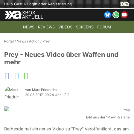
Hallo Gast »
Login
oder
Registrierung
NEWS
REVIEWS
VIDEOS
SCREENS
FORUM
TOP-THEMEN:
COD: MODERN WARFARE 4
HALO: CAMPAI
Portal
/
News
/
Action
/
Prey
Prey - Neues Video über Waffen und
mehr
von Marc Friedrichs
29.03.2017, 09:24 Uhr
2
Bild aus der "Prey"-Galerie
Bethesda hat ein neues Video zu "Prey" veröffentlicht, das am