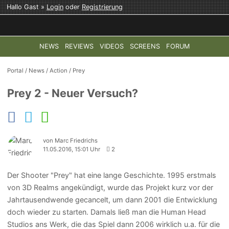
Hallo Gast »
Login
oder
Registrierung
NEWS
REVIEWS
VIDEOS
SCREENS
FORUM
TOP-THEMEN:
COD: MODERN WARFARE 4
HALO: CAMPAI
Portal
/
News
/
Action
/
Prey
Prey 2 - Neuer Versuch?
von Marc Friedrichs
11.05.2016, 15:01 Uhr
2
Der Shooter "Prey" hat eine lange Geschichte. 1995 erstmals
von 3D Realms angekündigt, wurde das Projekt kurz vor der
Jahrtausendwende gecancelt, um dann 2001 die Entwicklung
doch wieder zu starten. Damals ließ man die Human Head
Studios ans Werk, die das Spiel dann 2006 wirklich u.a. für die