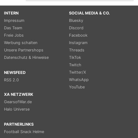
INTERN
SOCIAL MEDIA & CO.
Impressum
Bluesky
Das Team
Discord
Freie Jobs
Facebook
Werbung schalten
Instagram
Unsere Partnershops
Threads
Datenschutz & Hinweise
TikTok
Twitch
Twitter/X
NEWSFEED
WhatsApp
RSS 2.0
YouTube
XA NETZWERK
GearsofWar.de
Halo Universe
PARTNERLINKS
Football Snack Helme