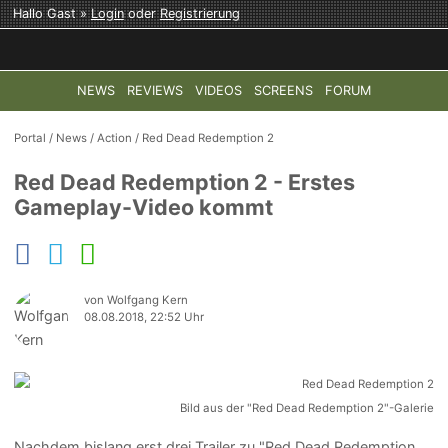
Hallo Gast »
Login
oder
Registrierung
NEWS
REVIEWS
VIDEOS
SCREENS
FORUM
TOP-THEMEN:
COD: MODERN WARFARE 4
HALO: CAMPAI
Portal
/
News
/
Action
/
Red Dead Redemption 2
Red Dead Redemption 2 - Erstes
Gameplay-Video kommt
von Wolfgang Kern
08.08.2018, 22:52 Uhr
Bild aus der "Red Dead Redemption 2"-Galerie
Nachdem bislang erst drei Trailer zu "Red Dead Redemption