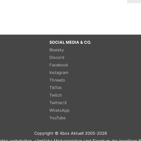
SOCIAL MEDIA & CO.
Bluesky
Discord
Facebook
Instagram
Threads
TikTok
Twitch
Twitter/X
WhatsApp
YouTube
Copyright © Xbox Aktuell 2005-2026
chte vorbehalten, sämtliche Markenzeichen sind Eigentum der jeweiligen B