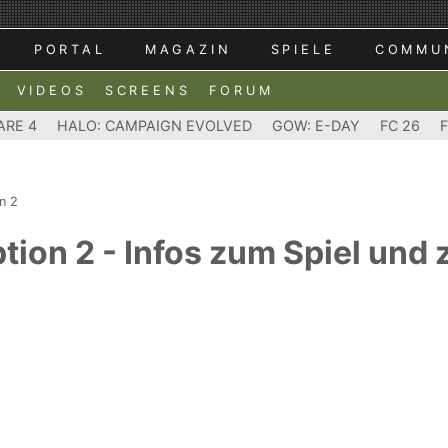
PORTAL
MAGAZIN
SPIELE
COMMU
VIDEOS
SCREENS
FORUM
ARE 4
HALO: CAMPAIGN EVOLVED
GOW: E-DAY
FC 26
n 2
ion 2 - Infos zum Spiel und 