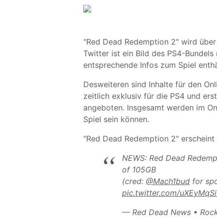
"Red Dead Redemption 2" wird über 
Twitter ist ein Bild des PS4-Bundels
entsprechende Infos zum Spiel enthä
Desweiteren sind Inhalte für den O
zeitlich exklusiv für die PS4 und e
angeboten. Insgesamt werden im Onli
Spiel sein können.
"Red Dead Redemption 2" erscheint
NEWS: Red Dead Redempti
of 105GB
(cred:
@Mach1bud
for spo
pic.twitter.com/uXEyMqS
— Red Dead News • Roc