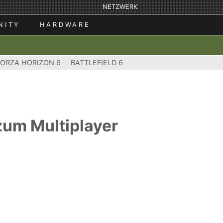
NETZWERK
NITY
HARDWARE
FORZA HORIZON 6
BATTLEFIELD 6
zum Multiplayer