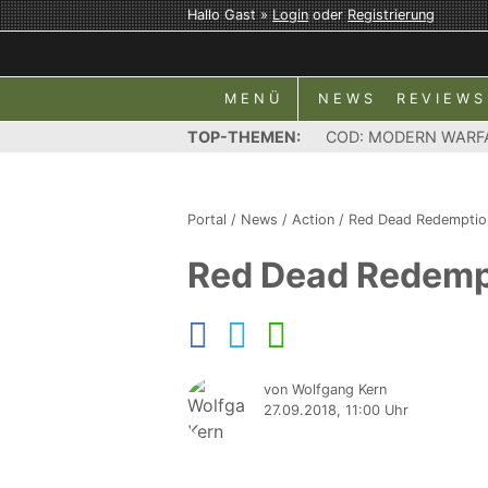
Hallo Gast »
Login
oder
Registrierung
MENÜ
NEWS
REVIEWS
TOP-THEMEN:
COD: MODERN WARF
Portal
/
News
/
Action
/
Red Dead Redemptio
Red Dead Redempt
von Wolfgang Kern
27.09.2018, 11:00 Uhr