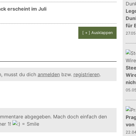
k erscheint im Juli
Leg
Dunk
für 
[ + ] Ausklappen
27.0
Stee
, musst du dich
anmelden
bzw.
registrieren
.
Wire
nich
05.0
ommentare abgegeben. Mach doch einfach den
Prag
er 1!
von
22.0