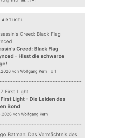
tung also fair
...
[+]
 ARTIKEL
ssin's Creed: Black Flag
nced - Hisst die schwarze
ge!
7.2026
von Wolfgang Kern
1
First Light - Die Leiden des
gen Bond
6.2026
von Wolfgang Kern