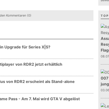
Bewer
den Kommentaren (0)
TOP
Assa
Resy
n Upgrade für Series X|S?
Flag
08.0
iplayer von RDR2 jetzt erhältlich
007 
us von RDR2 erscheint als Stand-alone
jun
03.0
me Pass - Am 7. Mai wird GTA V abgelöst