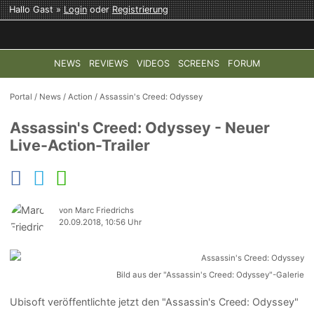
Hallo Gast »
Login
oder
Registrierung
NEWS
REVIEWS
VIDEOS
SCREENS
FORUM
TOP-THEMEN:
COD: MODERN WARFARE 4
HALO: CAMPAI
Portal
/
News
/
Action
/
Assassin's Creed: Odyssey
Assassin's Creed: Odyssey - Neuer
Live-Action-Trailer
von Marc Friedrichs
20.09.2018, 10:56 Uhr
Bild aus der "Assassin's Creed: Odyssey"-Galerie
Ubisoft veröffentlichte jetzt den "Assassin's Creed: Odyssey"