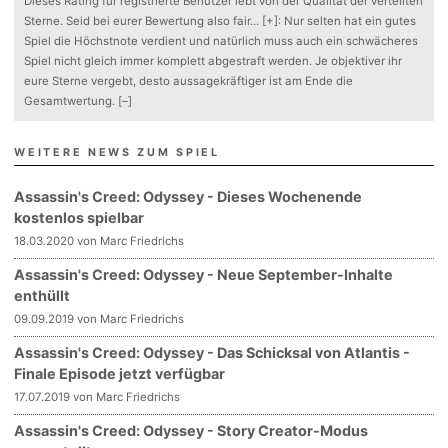
Dieses Rating für registrierte Benutzer lebt von der Qualität der verteilten
Sterne. Seid bei eurer Bewertung also fair
...
[+]
: Nur selten hat ein gutes
Spiel die Höchstnote verdient und natürlich muss auch ein schwächeres
Spiel nicht gleich immer komplett abgestraft werden. Je objektiver ihr
eure Sterne vergebt, desto aussagekräftiger ist am Ende die
Gesamtwertung.
[–]
WEITERE NEWS ZUM SPIEL
Assassin's Creed: Odyssey - Dieses Wochenende
kostenlos spielbar
18.03.2020 von Marc Friedrichs
Assassin's Creed: Odyssey - Neue September-Inhalte
enthüllt
09.09.2019 von Marc Friedrichs
Assassin's Creed: Odyssey - Das Schicksal von Atlantis -
Finale Episode jetzt verfügbar
17.07.2019 von Marc Friedrichs
Assassin's Creed: Odyssey - Story Creator-Modus