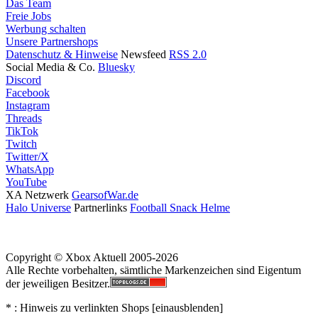
Das Team
Freie Jobs
Werbung schalten
Unsere Partnershops
Datenschutz & Hinweise
Newsfeed
RSS 2.0
Social Media & Co.
Bluesky
Discord
Facebook
Instagram
Threads
TikTok
Twitch
Twitter/X
WhatsApp
YouTube
XA Netzwerk
GearsofWar.de
Halo Universe
Partnerlinks
Football Snack Helme
Copyright © Xbox Aktuell 2005-2026
Alle Rechte vorbehalten, sämtliche Markenzeichen sind Eigentum
der jeweiligen Besitzer.
* : Hinweis zu verlinkten Shops [
ein
aus
blenden
]