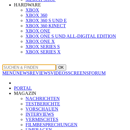
HARDWARE
XBOX
XBOX 360
XBOX 360 S UND E
XBOX 360 KINECT
XBOX ONE
XBOX ONE S UND ALL-DIGITAL EDITION
XBOX ONE X
XBOX SERIES S
XBOX SERIES X
OK
MENÜ
NEWS
REVIEWS
VIDEOS
SCREENS
FORUM
PORTAL
MAGAZIN
NACHRICHTEN
TESTBERICHTE
VORSCHAUEN
INTERVIEWS
VERMISCHTES
FILMBESPRECHUNGEN
UMFRAGEN