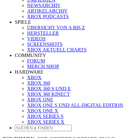
NEWSARCHIV
ARTIKELARCHIV
XBOX PODCASTS
SPIELE
ÜBERSICHT VON A BIS Z
HERSTELLER
VIDEOS
SCREENSHOTS
XBOX AKTUELL CHARTS
COMMUNITY
FORUM
MERCH SHOP
HARDWARE
XBOX
XBOX 360
XBOX 360 S UND E
XBOX 360 KINECT
XBOX ONE
XBOX ONE S UND ALL-DIGITAL EDITION
XBOX ONE X
XBOX SERIES S
XBOX SERIES X