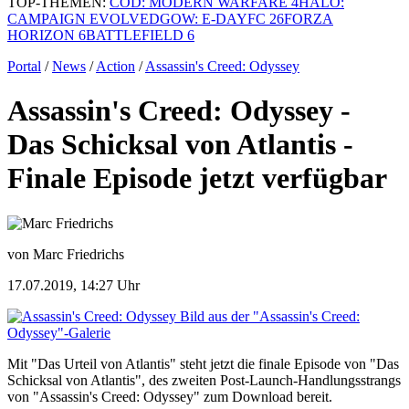
TOP-THEMEN:
COD: MODERN WARFARE 4
HALO:
CAMPAIGN EVOLVED
GOW: E-DAY
FC 26
FORZA
HORIZON 6
BATTLEFIELD 6
Portal
/
News
/
Action
/
Assassin's Creed: Odyssey
Assassin's Creed: Odyssey -
Das Schicksal von Atlantis -
Finale Episode jetzt verfügbar
von Marc Friedrichs
17.07.2019, 14:27 Uhr
Bild aus der "Assassin's Creed:
Odyssey"-Galerie
Mit "Das Urteil von Atlantis" steht jetzt die finale Episode von "Das
Schicksal von Atlantis", des zweiten Post-Launch-Handlungsstrangs
von "Assassin's Creed: Odyssey" zum Download bereit.