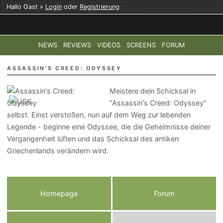
Hallo Gast »
Login
oder
Registrierung
NEWS
REVIEWS
VIDEOS
SCREENS
FORUM
TOP-THEMEN:
COD: MODERN WARFARE 4
HALO: CAMPAI
ASSASSIN'S CREED: ODYSSEY
Meistere dein Schicksal in
"Assassin's Creed: Odyssey"
selbst. Einst verstoßen, nun auf dem Weg zur lebenden
Legende - beginne eine Odyssee, die die Geheimnisse deiner
Vergangenheit lüften und das Schicksal des antiken
Griechenlands verändern wird.
Homepage
Forum