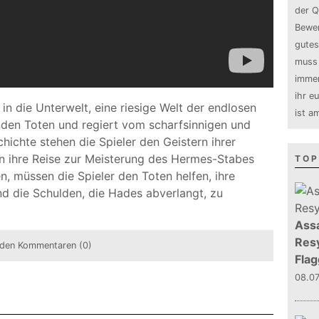
der Q
Bewer
gutes
muss 
immer
ihr e
 in die Unterwelt, eine riesige Welt der endlosen
ist a
nden Toten und regiert vom scharfsinnigen und
hichte stehen die Spieler den Geistern ihrer
 ihre Reise zur Meisterung des Hermes-Stabes
TOP
 müssen die Spieler den Toten helfen, ihre
d die Schulden, die Hades abverlangt, zu
Assa
Resy
den Kommentaren (0)
Flag
08.0