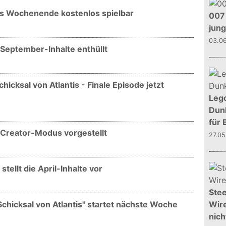
es Wochenende kostenlos spielbar
007 
jun
03.0
September-Inhalte enthüllt
icksal von Atlantis - Finale Episode jetzt
Leg
Dunk
für 
 Creator-Modus vorgestellt
27.0
tellt die April-Inhalte vor
Stee
Wire
chicksal von Atlantis" startet nächste Woche
nich