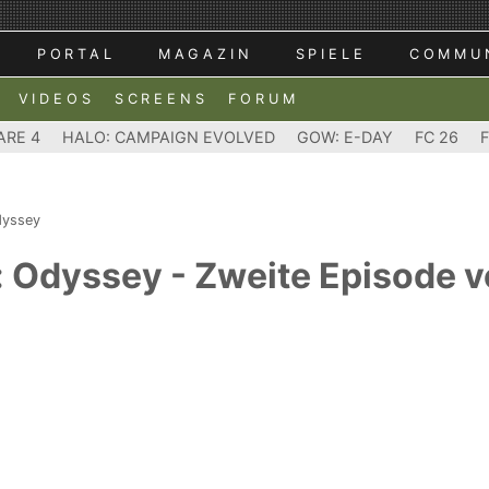
PORTAL
MAGAZIN
SPIELE
COMMU
VIDEOS
SCREENS
FORUM
ARE 4
HALO: CAMPAIGN EVOLVED
GOW: E-DAY
FC 26
dyssey
: Odyssey - Zweite Episode v