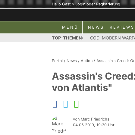
Hallo Gast »
Login
oder
Registrierung
MENÜ
NEWS
REVIEWS
TOP-THEMEN:
COD: MODERN WARF
Portal
/
News
/
Action
/
Assassin's Creed: O
Assassin's Creed
von Atlantis"
von Marc Friedrichs
04.06.2019, 19:30 Uhr