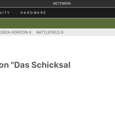
NETZWERK
NITY
HARDWARE
FORZA HORIZON 6
BATTLEFIELD 6
on "Das Schicksal