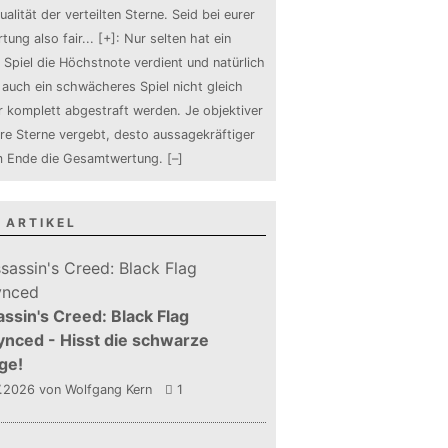
ualität der verteilten Sterne. Seid bei eurer
tung also fair
...
[+]
: Nur selten hat ein
 Spiel die Höchstnote verdient und natürlich
auch ein schwächeres Spiel nicht gleich
 komplett abgestraft werden. Je objektiver
ure Sterne vergebt, desto aussagekräftiger
m Ende die Gesamtwertung.
[–]
 ARTIKEL
ssin's Creed: Black Flag
nced - Hisst die schwarze
ge!
7.2026
von Wolfgang Kern
1