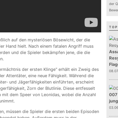
der Q
Bewer
TOP
hließlich auf den mysteriösen Bösewicht, der die
er Hand hielt. Nach einem fatalen Angriff muss
Assa
rden und die Spieler bekämpfen jene, die die
Resy
n.
Flag
rmächtnis der ersten Klinge" erhält ein Zweig des
08.0
er Attentäter, eine neue Fähigkeit. Während die
ter- und Jägerfähigkeiten einführten, erscheint
gerfähigkeit, Zorn der Blutlinie. Diese entfesselt
007 
n mit dem Speer von Leonidas, wobei die Anzahl
jun
zunimmt.
03.0
nen, müssen die Spieler die ersten beiden Episoden
s beendet haben. Außerdem muss in der