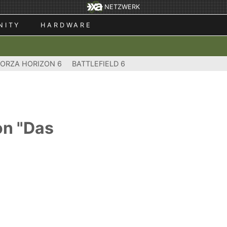
NETZWERK
NITY
HARDWARE
FORZA HORIZON 6
BATTLEFIELD 6
on "Das