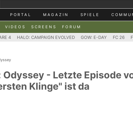
PORTAL
MAGAZIN
SPIELE
COMMU
VIDEOS
SCREENS
FORUM
ARE 4
HALO: CAMPAIGN EVOLVED
GOW: E-DAY
FC 26
dyssey
: Odyssey - Letzte Episode v
rsten Klinge" ist da