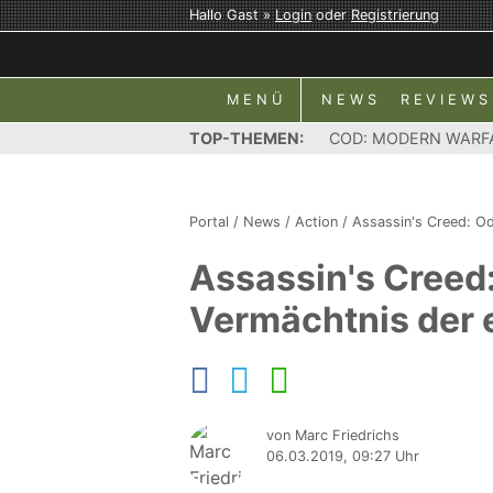
Hallo Gast »
Login
oder
Registrierung
MENÜ
NEWS
REVIEWS
TOP-THEMEN:
COD: MODERN WARF
Portal
/
News
/
Action
/
Assassin's Creed: O
Assassin's Creed
Vermächtnis der e
von Marc Friedrichs
06.03.2019, 09:27 Uhr