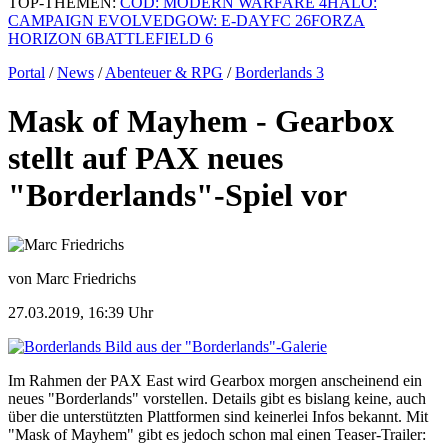
TOP-THEMEN:
COD: MODERN WARFARE 4
HALO:
CAMPAIGN EVOLVED
GOW: E-DAY
FC 26
FORZA
HORIZON 6
BATTLEFIELD 6
Portal
/
News
/
Abenteuer & RPG
/
Borderlands 3
Mask of Mayhem - Gearbox
stellt auf PAX neues
"Borderlands"-Spiel vor
von Marc Friedrichs
27.03.2019, 16:39 Uhr
Bild aus der "Borderlands"-Galerie
Im Rahmen der PAX East wird Gearbox morgen anscheinend ein
neues "Borderlands" vorstellen. Details gibt es bislang keine, auch
über die unterstützten Plattformen sind keinerlei Infos bekannt. Mit
"Mask of Mayhem" gibt es jedoch schon mal einen Teaser-Trailer: