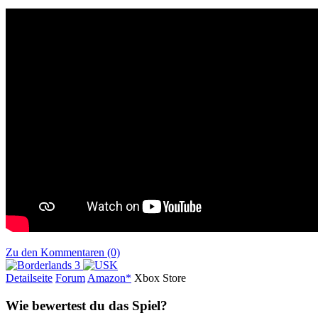
Zu den Kommentaren (0)
Detailseite
Forum
Am
a
z
o
n*
Xbox
Store
Wie bewertest du das Spiel?