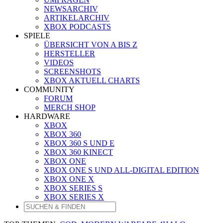
NEWSARCHIV
ARTIKELARCHIV
XBOX PODCASTS
SPIELE
ÜBERSICHT VON A BIS Z
HERSTELLER
VIDEOS
SCREENSHOTS
XBOX AKTUELL CHARTS
COMMUNITY
FORUM
MERCH SHOP
HARDWARE
XBOX
XBOX 360
XBOX 360 S UND E
XBOX 360 KINECT
XBOX ONE
XBOX ONE S UND ALL-DIGITAL EDITION
XBOX ONE X
XBOX SERIES S
XBOX SERIES X