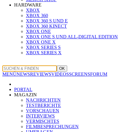
HARDWARE
XBOX
XBOX 360
XBOX 360 S UND E
XBOX 360 KINECT
XBOX ONE
XBOX ONE S UND ALL-DIGITAL EDITION
XBOX ONE X
XBOX SERIES S
XBOX SERIES X
OK
MENÜ
NEWS
REVIEWS
VIDEOS
SCREENS
FORUM
PORTAL
MAGAZIN
NACHRICHTEN
TESTBERICHTE
VORSCHAUEN
INTERVIEWS
VERMISCHTES
FILMBESPRECHUNGEN
UMFRAGEN