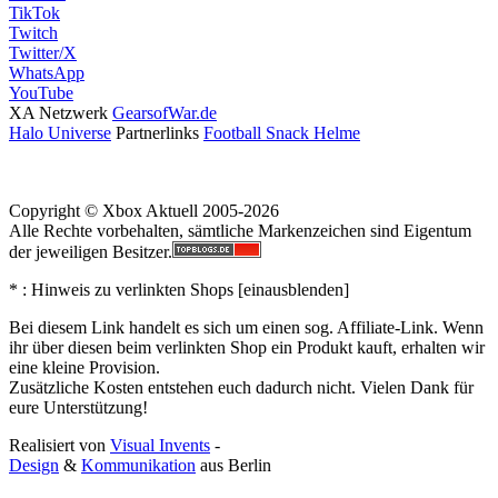
TikTok
Twitch
Twitter/X
WhatsApp
YouTube
XA Netzwerk
GearsofWar.de
Halo Universe
Partnerlinks
Football Snack Helme
Copyright © Xbox Aktuell 2005-2026
Alle Rechte vorbehalten, sämtliche Markenzeichen sind Eigentum
der jeweiligen Besitzer.
* : Hinweis zu verlinkten Shops [
ein
aus
blenden
]
Bei diesem Link handelt es sich um einen sog. Affiliate-Link. Wenn
ihr über diesen beim verlinkten Shop ein Produkt kauft, erhalten wir
eine kleine Provision.
Zusätzliche Kosten entstehen euch dadurch nicht. Vielen Dank für
eure Unterstützung!
Realisiert von
Visual Invents
-
Design
&
Kommunikation
aus
Berlin