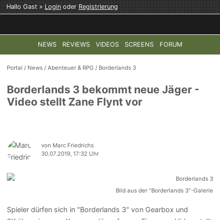
Hallo Gast »
Login
oder
Registrierung
NEWS
REVIEWS
VIDEOS
SCREENS
FORUM
TOP-THEMEN:
COD: MODERN WARFARE 4
HALO: CAMPAI
Portal
/
News
/
Abenteuer & RPG
/
Borderlands 3
Borderlands 3 bekommt neue Jäger -
Video stellt Zane Flynt vor
von Marc Friedrichs
30.07.2019, 17:32 Uhr
Bild aus der "Borderlands 3"-Galerie
Spieler dürfen sich in "Borderlands 3" von Gearbox und