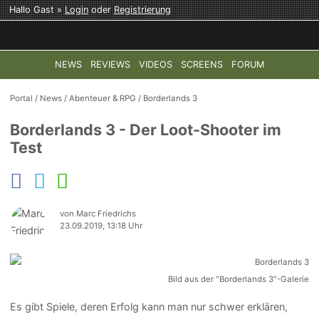
Hallo Gast »
Login
oder
Registrierung
NEWS
REVIEWS
VIDEOS
SCREENS
FORUM
TOP-THEMEN:
COD: MODERN WARFARE 4
HALO: CAMPAI
Portal
/
News
/
Abenteuer & RPG
/
Borderlands 3
Borderlands 3 - Der Loot-Shooter im
Test
von Marc Friedrichs
23.09.2019, 13:18 Uhr
Bild aus der "Borderlands 3"-Galerie
Es gibt Spiele, deren Erfolg kann man nur schwer erklären,