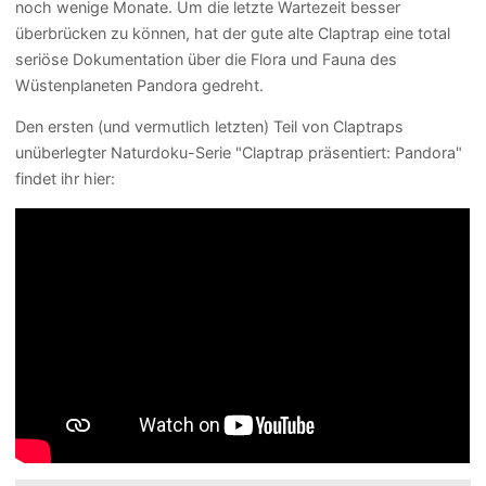
noch wenige Monate. Um die letzte Wartezeit besser
überbrücken zu können, hat der gute alte Claptrap eine total
seriöse Dokumentation über die Flora und Fauna des
Wüstenplaneten Pandora gedreht.
Den ersten (und vermutlich letzten) Teil von Claptraps
unüberlegter Naturdoku-Serie "Claptrap präsentiert: Pandora"
findet ihr hier: