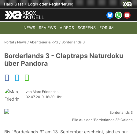
Hallo Gast »
Login
oder
Registrierung
NEWS
REVIEWS
VIDEOS
SCREENS
FORUM
TOP-THEMEN:
COD: MODERN WARFARE 4
HALO: CAMPAI
Portal
/
News
/
Abenteuer & RPG
/
Borderlands 3
Borderlands 3 - Claptraps Naturdoku
über Pandora
von Marc Friedrichs
02.07.2019, 16:30 Uhr
Bild aus der "Borderlands 3"-Galerie
Bis "Borderlands 3" am 13. September erscheint, sind es nur