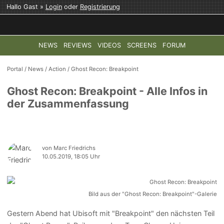
Hallo Gast »
Login
oder
Registrierung
NEWS
REVIEWS
VIDEOS
SCREENS
FORUM
TOP-THEMEN:
COD: MODERN WARFARE 4
HALO: CAMPAI
Portal
/
News
/
Action
/
Ghost Recon: Breakpoint
Ghost Recon: Breakpoint - Alle Infos in
der Zusammenfassung
von Marc Friedrichs
10.05.2019, 18:05 Uhr
Bild aus der "Ghost Recon: Breakpoint"-Galerie
Gestern Abend hat Ubisoft mit "Breakpoint" den nächsten Teil