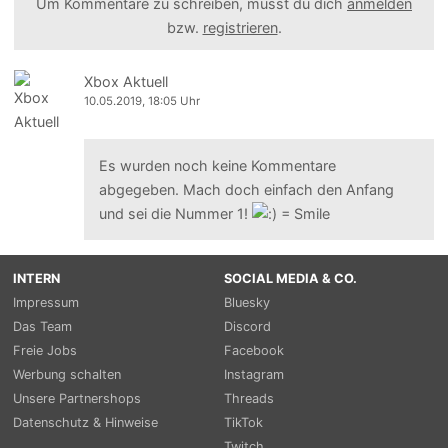
Um Kommentare zu schreiben, musst du dich
anmelden
bzw.
registrieren
.
Xbox Aktuell
10.05.2019, 18:05 Uhr
Es wurden noch keine Kommentare
abgegeben. Mach doch einfach den Anfang
und sei die Nummer 1!
INTERN
SOCIAL MEDIA & CO.
Impressum
Bluesky
Das Team
Discord
Freie Jobs
Facebook
Werbung schalten
Instagram
Unsere Partnershops
Threads
Datenschutz & Hinweise
TikTok
Twitch