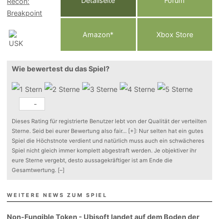
Detailseite
Forum
Am
a
z
o
n*
Xbox
Store
Wie bewertest du das Spiel?
-
Dieses Rating für registrierte Benutzer lebt von der Qualität der verteilten
Sterne. Seid bei eurer Bewertung also fair
...
[+]
: Nur selten hat ein gutes
Spiel die Höchstnote verdient und natürlich muss auch ein schwächeres
Spiel nicht gleich immer komplett abgestraft werden. Je objektiver ihr
eure Sterne vergebt, desto aussagekräftiger ist am Ende die
Gesamtwertung.
[–]
WEITERE NEWS ZUM SPIEL
Non-Fungible Token - Ubisoft landet auf dem Boden der