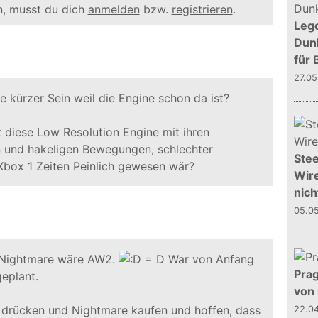
, musst du dich
anmelden
bzw.
registrieren
.
Leg
Dunk
für 
27.0
e kürzer Sein weil die Engine schon da ist?
t diese Low Resolution Engine mit ihren
 und hakeligen Bewegungen, schlechter
Stee
Xbox 1 Zeiten Peinlich gewesen wär?
Wire
nich
05.0
 Nightmare wäre AW2.
War von Anfang
Prag
geplant.
von
 drücken und Nightmare kaufen und hoffen, dass
22.0