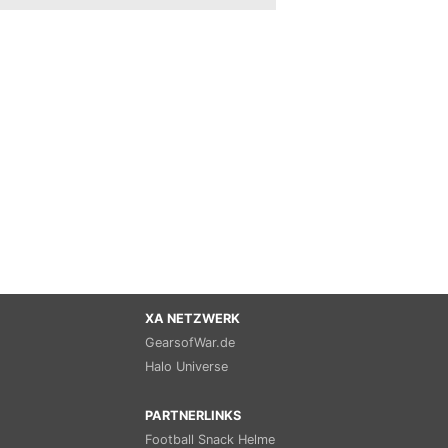
XA NETZWERK
GearsofWar.de
Halo Universe
PARTNERLINKS
Football Snack Helme