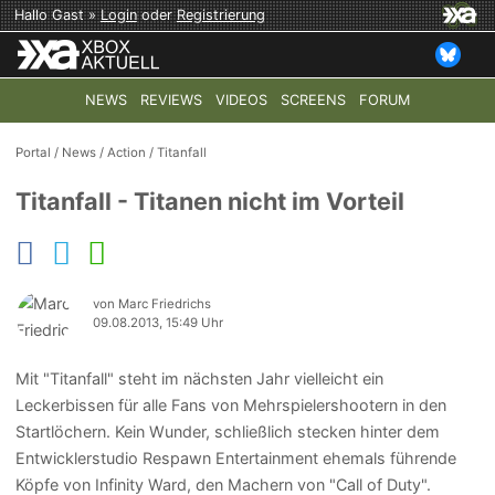
Hallo Gast »
Login
oder
Registrierung
NEWS
REVIEWS
VIDEOS
SCREENS
FORUM
TOP-THEMEN:
COD: MODERN WARFARE 4
HALO: CAMPAI
Portal
/
News
/
Action
/
Titanfall
Titanfall - Titanen nicht im Vorteil
von Marc Friedrichs
09.08.2013, 15:49 Uhr
Mit "Titanfall" steht im nächsten Jahr vielleicht ein
Leckerbissen für alle Fans von Mehrspielershootern in den
Startlöchern. Kein Wunder, schließlich stecken hinter dem
Entwicklerstudio Respawn Entertainment ehemals führende
Köpfe von Infinity Ward, den Machern von "Call of Duty".