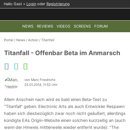
Hallo Gast »
Login
oder
Registrierung
NEWS
REVIEWS
VIDEOS
SCREENS
FORUM
TOP-THEMEN:
COD: MODERN WARFARE 4
HALO: CAMPAI
Portal
/
News
/
Action
/
Titanfall
Titanfall - Offenbar Beta im Anmarsch
von Marc Friedrichs
25.01.2014, 11:52 Uhr
Allem Anschein nach wird es bald einen Beta-Test zu
"Titanfall" geben. Electronic Arts als auch Entwickler Respawn
haben sich diesbezüglich zwar noch nicht geäußert, allerdings
kündigte EAs Origin-Website einen solchen kurzzeitig an (auch
wenn der Hinweis mittlerweile wieder entfernt wurde): "The