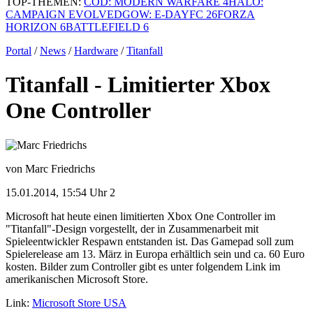
TOP-THEMEN:
COD: MODERN WARFARE 4
HALO:
CAMPAIGN EVOLVED
GOW: E-DAY
FC 26
FORZA
HORIZON 6
BATTLEFIELD 6
Portal
/
News
/
Hardware
/
Titanfall
Titanfall - Limitierter Xbox
One Controller
von Marc Friedrichs
15.01.2014, 15:54 Uhr
2
Microsoft hat heute einen limitierten Xbox One Controller im
"Titanfall"-Design vorgestellt, der in Zusammenarbeit mit
Spieleentwickler Respawn entstanden ist. Das Gamepad soll zum
Spielerelease am 13. März in Europa erhältlich sein und ca. 60 Euro
kosten. Bilder zum Controller gibt es unter folgendem Link im
amerikanischen Microsoft Store.
Link:
Microsoft Store USA