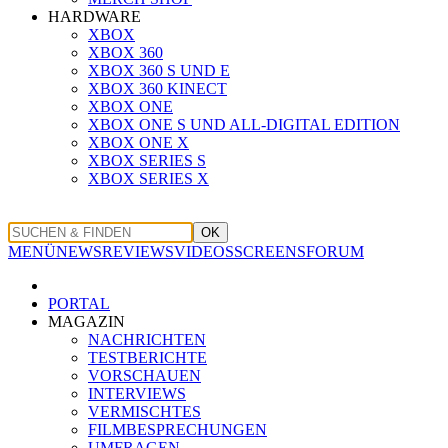
HARDWARE
XBOX
XBOX 360
XBOX 360 S UND E
XBOX 360 KINECT
XBOX ONE
XBOX ONE S UND ALL-DIGITAL EDITION
XBOX ONE X
XBOX SERIES S
XBOX SERIES X
OK
MENÜ
NEWS
REVIEWS
VIDEOS
SCREENS
FORUM
PORTAL
MAGAZIN
NACHRICHTEN
TESTBERICHTE
VORSCHAUEN
INTERVIEWS
VERMISCHTES
FILMBESPRECHUNGEN
UMFRAGEN