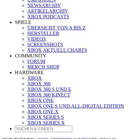
NEWSARCHIV
ARTIKELARCHIV
XBOX PODCASTS
SPIELE
ÜBERSICHT VON A BIS Z
HERSTELLER
VIDEOS
SCREENSHOTS
XBOX AKTUELL CHARTS
COMMUNITY
FORUM
MERCH SHOP
HARDWARE
XBOX
XBOX 360
XBOX 360 S UND E
XBOX 360 KINECT
XBOX ONE
XBOX ONE S UND ALL-DIGITAL EDITION
XBOX ONE X
XBOX SERIES S
XBOX SERIES X