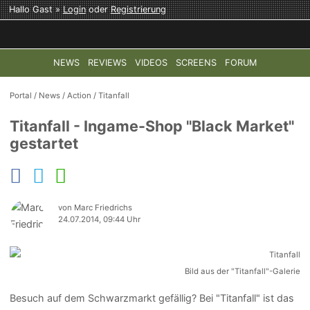
Hallo Gast »
Login
oder
Registrierung
NEWS
REVIEWS
VIDEOS
SCREENS
FORUM
TOP-THEMEN:
COD: MODERN WARFARE 4
HALO: CAMPAI
Portal
/
News
/
Action
/
Titanfall
Titanfall - Ingame-Shop "Black Market"
gestartet
von Marc Friedrichs
24.07.2014, 09:44 Uhr
Bild aus der "Titanfall"-Galerie
Besuch auf dem Schwarzmarkt gefällig? Bei "Titanfall" ist das