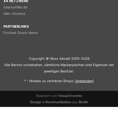
XA NETZWERK
GearsofWar.de
Halo Universe
PARTNERLINKS
Football Snack Helme
Copyright © Xbox Aktuell 2005-2026
Alle Rechte vorbehalten, sämtliche Markenzeichen sind Eigentum der
jeweiligen Besitzer.
* : Hinweis zu verlinkten Shops [
ein
blenden
]
Realisiert von
Visual Invents
Design
&
Kommunikation
aus
Berlin