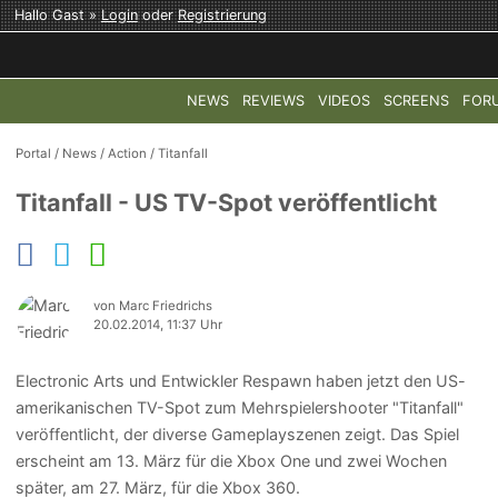
Hallo Gast »
Login
oder
Registrierung
NEWS
REVIEWS
VIDEOS
SCREENS
FOR
TOP-THEMEN:
COD: MODERN WARFARE 4
HALO: CAMPAI
Portal
/
News
/
Action
/
Titanfall
Titanfall - US TV-Spot veröffentlicht
von Marc Friedrichs
20.02.2014, 11:37 Uhr
Electronic Arts und Entwickler Respawn haben jetzt den US-
amerikanischen TV-Spot zum Mehrspielershooter "Titanfall"
veröffentlicht, der diverse Gameplayszenen zeigt. Das Spiel
erscheint am 13. März für die Xbox One und zwei Wochen
später, am 27. März, für die Xbox 360.