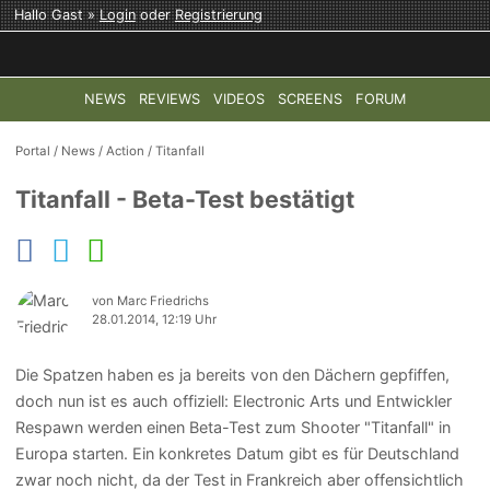
Hallo Gast »
Login
oder
Registrierung
NEWS
REVIEWS
VIDEOS
SCREENS
FORUM
TOP-THEMEN:
COD: MODERN WARFARE 4
HALO: CAMPAI
Portal
/
News
/
Action
/
Titanfall
Titanfall - Beta-Test bestätigt
von Marc Friedrichs
28.01.2014, 12:19 Uhr
Die Spatzen haben es ja bereits von den Dächern gepfiffen,
doch nun ist es auch offiziell: Electronic Arts und Entwickler
Respawn werden einen Beta-Test zum Shooter "Titanfall" in
Europa starten. Ein konkretes Datum gibt es für Deutschland
zwar noch nicht, da der Test in Frankreich aber offensichtlich