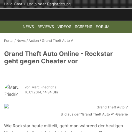
Hallo Gast »
Login
oder
Registrierung
NEWS
REVIEWS
VIDEOS
SCREENS
FORUM
TOP-THEMEN:
COD: MODERN WARFARE 4
HALO: CAMPAI
Portal
/
News
/
Action
/
Grand Theft Auto V
Grand Theft Auto Online - Rockstar
geht gegen Cheater vor
von Marc Friedrichs
16.01.2014, 14:34 Uhr
Bild aus der "Grand Theft Auto V"-Galerie
Wie Rockstar heute mitteilt, geht man während der heutigen