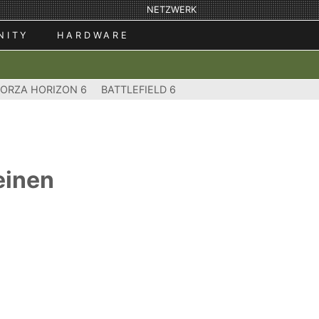
NETZWERK
NITY
HARDWARE
FORZA HORIZON 6
BATTLEFIELD 6
einen