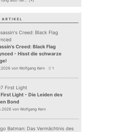
tung also fair
...
[+]
 ARTIKEL
ssin's Creed: Black Flag
nced - Hisst die schwarze
ge!
7.2026
von Wolfgang Kern
1
First Light - Die Leiden des
gen Bond
6.2026
von Wolfgang Kern