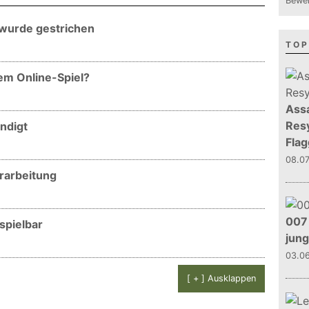
Bewer
wurde gestrichen
TOP
em Online-Spiel?
Assa
Resy
ndigt
Flag
08.0
rarbeitung
007 
spielbar
jun
03.0
[ + ] Ausklappen