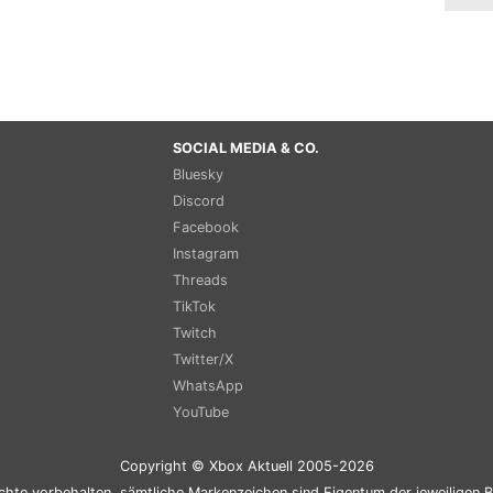
SOCIAL MEDIA & CO.
Bluesky
Discord
Facebook
Instagram
Threads
TikTok
Twitch
Twitter/X
WhatsApp
YouTube
Copyright © Xbox Aktuell 2005-2026
chte vorbehalten, sämtliche Markenzeichen sind Eigentum der jeweiligen B