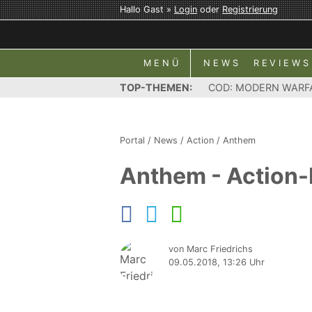
Hallo Gast »
Login
oder
Registrierung
MENÜ
NEWS
REVIEWS
TOP-THEMEN:
COD: MODERN WARF
Portal
/
News
/
Action
/
Anthem
Anthem - Action-
von Marc Friedrichs
09.05.2018, 13:26 Uhr