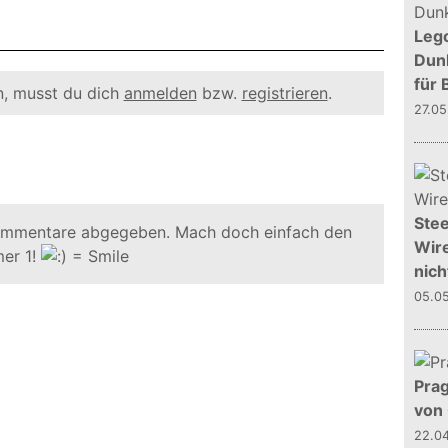
Leg
Dunk
für 
, musst du dich
anmelden
bzw.
registrieren
.
27.0
Stee
ommentare abgegeben. Mach doch einfach den
Wire
er 1!
nich
05.0
Prag
von
22.0