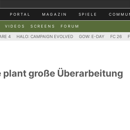
PORTAL
MAGAZIN
SPIELE
COMMU
VIDEOS
SCREENS
FORUM
ARE 4
HALO: CAMPAIGN EVOLVED
GOW: E-DAY
FC 26
 plant große Überarbeitung