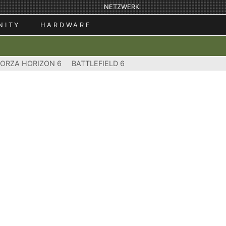
NETZWERK
NITY
HARDWARE
FORZA HORIZON 6
BATTLEFIELD 6