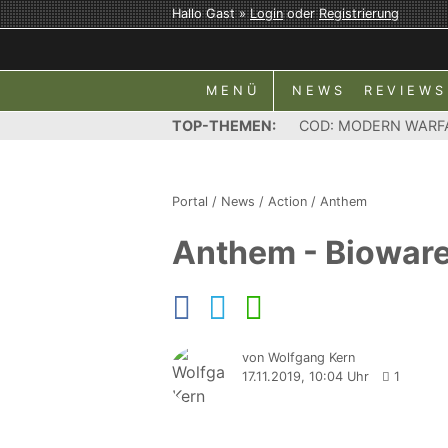
Hallo Gast »
Login
oder
Registrierung
MENÜ
NEWS
REVIEWS
TOP-THEMEN:
COD: MODERN WARF
Portal
/
News
/
Action
/
Anthem
Anthem - Bioware
von Wolfgang Kern
17.11.2019, 10:04 Uhr
1