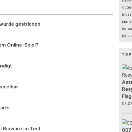
Bewer
gutes
muss 
immer
wurde gestrichen
ihr e
ist a
em Online-Spiel?
TOP
ndigt
Assa
spielbar
Resy
Flag
08.0
arts
 Bioware im Test
007 