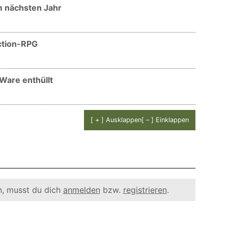
m nächsten Jahr
ction-RPG
Ware enthüllt
[ + ] Ausklappen
[ – ] Einklappen
, musst du dich
anmelden
bzw.
registrieren
.