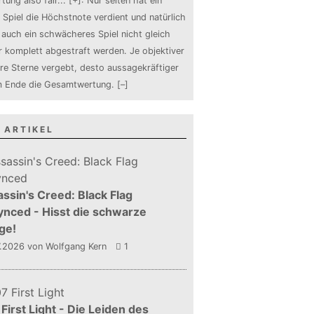
tung also fair
...
[+]
: Nur selten hat ein
 Spiel die Höchstnote verdient und natürlich
auch ein schwächeres Spiel nicht gleich
 komplett abgestraft werden. Je objektiver
ure Sterne vergebt, desto aussagekräftiger
m Ende die Gesamtwertung.
[–]
 ARTIKEL
ssin's Creed: Black Flag
nced - Hisst die schwarze
ge!
7.2026
von Wolfgang Kern
1
First Light - Die Leiden des