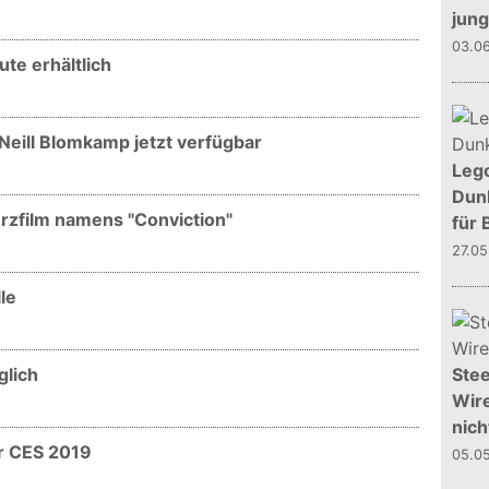
jun
03.0
te erhältlich
Neill Blomkamp jetzt verfügbar
Leg
Dunk
rzfilm namens "Conviction"
für 
27.0
le
glich
Stee
Wire
nich
r CES 2019
05.0