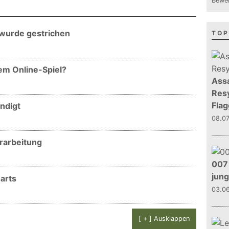
Bewer
wurde gestrichen
TOP
em Online-Spiel?
Assa
Resy
Flag
ndigt
08.0
rarbeitung
007 
jun
arts
03.0
[ + ] Ausklappen