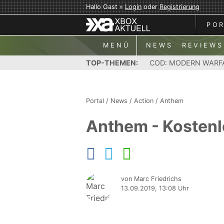
Hallo Gast »
Login
oder
Registrierung
PO
MENÜ
NEWS
REVIEWS
TOP-THEMEN:
COD: MODERN WARF
Portal
/
News
/
Action
/
Anthem
Anthem - Kostenl
von Marc Friedrichs
13.09.2019, 13:08 Uhr