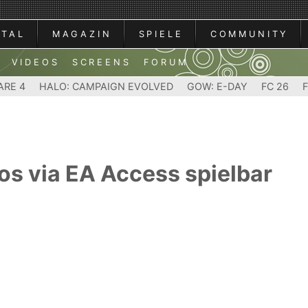
RTAL
MAGAZIN
SPIELE
COMMUNITY
VIDEOS
SCREENS
FORUM
ARE 4
HALO: CAMPAIGN EVOLVED
GOW: E-DAY
FC 26
os via EA Access spielbar