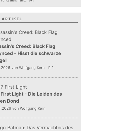
tung also fair
...
[+]
 ARTIKEL
ssin's Creed: Black Flag
nced - Hisst die schwarze
ge!
7.2026
von Wolfgang Kern
1
First Light - Die Leiden des
gen Bond
6.2026
von Wolfgang Kern