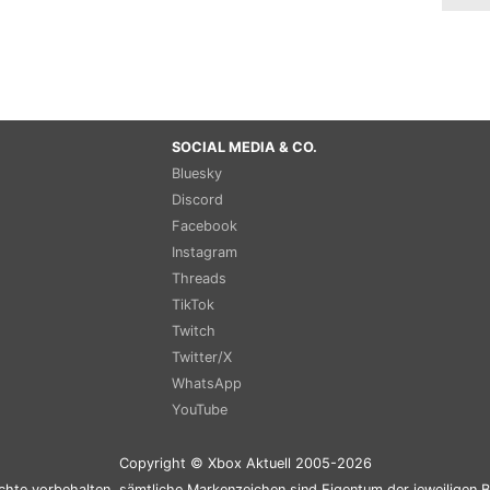
SOCIAL MEDIA & CO.
Bluesky
Discord
Facebook
Instagram
Threads
TikTok
Twitch
Twitter/X
WhatsApp
YouTube
Copyright © Xbox Aktuell 2005-2026
chte vorbehalten, sämtliche Markenzeichen sind Eigentum der jeweiligen B