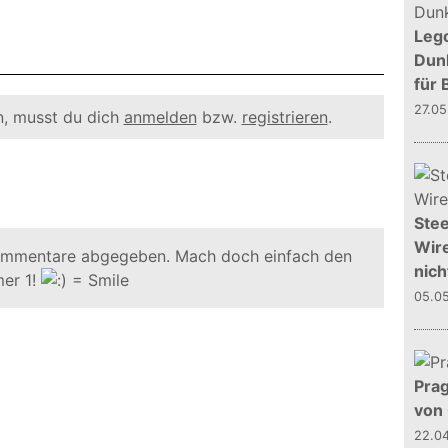
Leg
Dunk
für 
27.0
, musst du dich
anmelden
bzw.
registrieren
.
Stee
Wire
ommentare abgegeben. Mach doch einfach den
nich
er 1!
05.0
Prag
von
22.0