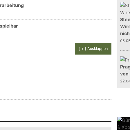
rarbeitung
Stee
spielbar
Wire
nich
05.0
[ + ] Ausklappen
Prag
von
22.0