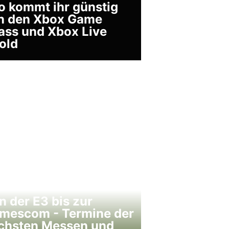
o kommt ihr günstig
n den Xbox Game
ass und Xbox Live
old
n der E3 bis zur
mescom - Termine der
chsten Messen und