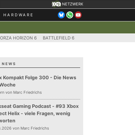
NETZWERK
HARDWARE
FORZA HORIZON 6
BATTLEFIELD 6
 NEWS
x Kompakt Folge 300 - Die News
 Woche
ern
von Marc Friedrichs
kseat Gaming Podcast - #93 Xbox
ect Helix - viele Fragen, wenig
worten
.2026 von Marc Friedrichs