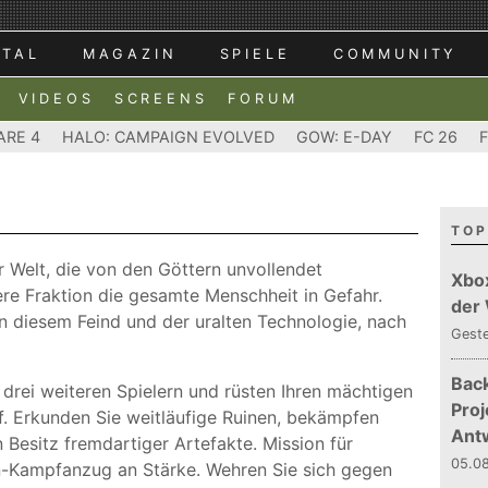
RTAL
MAGAZIN
SPIELE
COMMUNITY
VIDEOS
SCREENS
FORUM
ARE 4
HALO: CAMPAIGN EVOLVED
GOW: E-DAY
FC 26
TOP
er Welt, die von den Göttern unvollendet
Xbo
tere Fraktion die gesamte Menschheit in Gefahr.
der
en diesem Feind und der uralten Technologie, nach
Gest
Bac
 drei weiteren Spielern und rüsten Ihren mächtigen
Proj
f. Erkunden Sie weitläufige Ruinen, bekämpfen
Ant
 Besitz fremdartiger Artefakte. Mission für
05.08
in-Kampfanzug an Stärke. Wehren Sie sich gegen