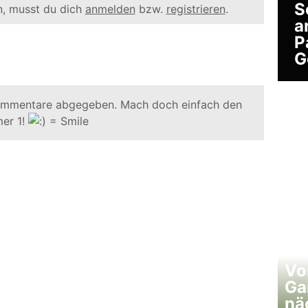
S
, musst du dich
anmelden
bzw.
registrieren
.
a
P
G
ommentare abgegeben. Mach doch einfach den
er 1!
Vo
Ga
nä