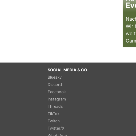
Ev
Nach
Wir 
welt
Gam
SOCIAL MEDIA & CO.
Bluesky
Discord
Facebook
Instagram
Threads
TikTok
Twitch
Twitter/X
WhatsApp