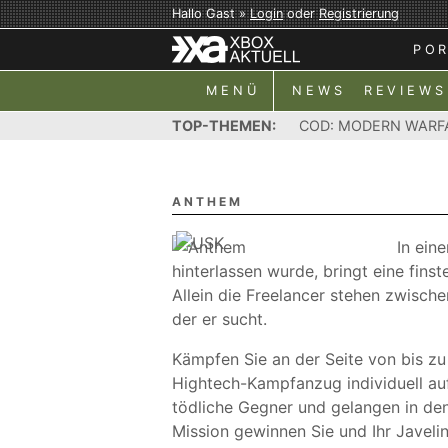
Hallo Gast »
Login
oder
Registrierung
PO
MENÜ
NEWS
REVIEWS
TOP-THEMEN:
COD: MODERN WARF
ANTHEM
In ein
hinterlassen wurde, bringt eine fins
Allein die Freelancer stehen zwisch
der er sucht.
Kämpfen Sie an der Seite von bis zu
Hightech-Kampfanzug individuell au
tödliche Gegner und gelangen in den
Mission gewinnen Sie und Ihr Javel