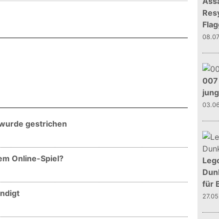
Assa
Resy
Flag
08.0
007 
jun
03.0
wurde gestrichen
em Online-Spiel?
Leg
Dunk
für 
ndigt
27.0