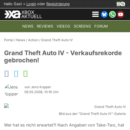
Hallo Gast »
Login
oder
Registrierung
NEWS
REVIEWS
VIDEOS
SCREENS
FORUM
TOP-THEMEN:
COD: MODERN WARFARE 4
HALO: CAMPAI
Portal
/
News
/
Action
/
Grand Theft Auto IV
Grand Theft Auto IV - Verkaufsrekorde
gebrochen!
von Jens Kopper
09.05.2008, 10:16 Uhr
Bild aus der "Grand Theft Auto IV"-Galerie
Wer hat es nicht erwartet?! Nach Angaben von Take-Two, hat