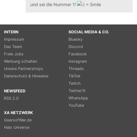
und sei die Nummer 1!
INTERN
SOCIAL MEDIA & CO.
Impressum
Bluesky
Das Team
Discord
Freie Jobs
Facebook
Werbung schalten
Instagram
Unsere Partnershops
Threads
Datenschutz & Hinweise
TikTok
Twitch
Twitter/X
NEWSFEED
WhatsApp
RSS 2.0
YouTube
XA NETZWERK
GearsofWar.de
Halo Universe