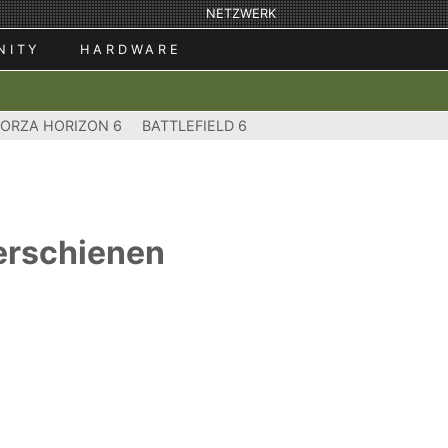
NETZWERK
NITY
HARDWARE
FORZA HORIZON 6
BATTLEFIELD 6
 erschienen