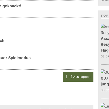
Bewer
e geknackt!
TOP
Assa
ich
Resy
Flag
08.0
Neuer Spielmodus
[ + ] Ausklappen
007 
jun
03.0