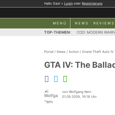
Hallo Gast »
Login
oder
Registrierung
MENÜ
NEWS
REVIEWS
TOP-THEMEN:
COD: MODERN WARF
Portal
/
News
/
Action
/
Grand Theft Auto IV
GTA IV: The Ballad
von Wolfgang Kern
01.09.2009, 19:18 Uhr