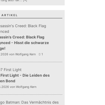
tung also fair
...
[+]
 ARTIKEL
ssin's Creed: Black Flag
nced - Hisst die schwarze
ge!
7.2026
von Wolfgang Kern
1
First Light - Die Leiden des
gen Bond
6.2026
von Wolfgang Kern