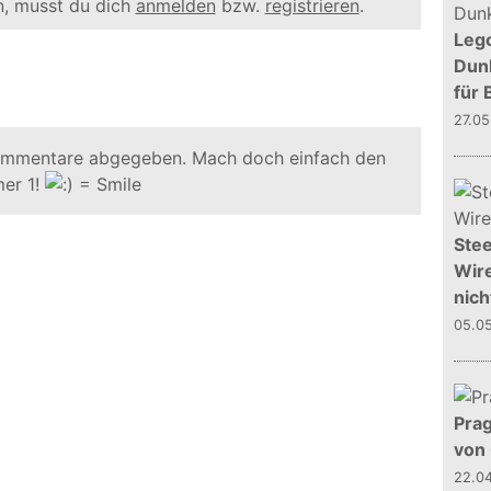
, musst du dich
anmelden
bzw.
registrieren
.
Leg
Dunk
für 
27.0
ommentare abgegeben. Mach doch einfach den
er 1!
Stee
Wire
nich
05.0
Prag
von
22.0