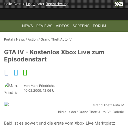
Hallo Gast »
Login
oder
Registrierung
NEWS
REVIEWS
VIDEOS
SCREENS
FORUM
TOP-THEMEN:
COD: MODERN WARFARE 4
HALO: CAMPAI
Portal
/
News
/
Action
/
Grand Theft Auto IV
GTA IV - Kostenlos Xbox Live zum
Episodenstart
von Marc Friedrichs
10.02.2009, 12:06 Uhr
Bild aus der "Grand Theft Auto IV"-Galerie
Bald ist es soweit und die erste vom Xbox Live Marktplatz