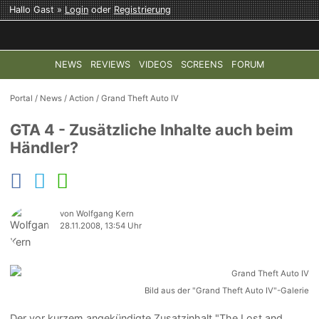
Hallo Gast »
Login
oder
Registrierung
NEWS
REVIEWS
VIDEOS
SCREENS
FORUM
TOP-THEMEN:
COD: MODERN WARFARE 4
HALO: CAMPAI
Portal
/
News
/
Action
/
Grand Theft Auto IV
GTA 4 - Zusätzliche Inhalte auch beim
Händler?
von Wolfgang Kern
28.11.2008, 13:54 Uhr
Bild aus der "Grand Theft Auto IV"-Galerie
Der vor kurzem angekündigte Zusatzinhalt "The Lost and