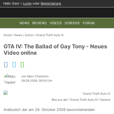
Hallo Gast »
Login
oder
Registrierung
NEWS
REVIEWS
VIDEOS
SCREENS
FORUM
TOP-THEMEN:
COD: MODERN WARFARE 4
HALO: CAMPAI
Portal
/
News
/
Action
/
Grand Theft Auto IV
GTA IV: The Ballad of Gay Tony - Neues
Video online
von Marc Friedrichs
09.09.2009, 09:54 Uhr
Bild aus der "Grand Theft Auto IV"-Galerie
Anlässlich der am 29. Oktober 2009 bevorstehenden