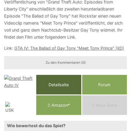
Veröffentlichung von "Grand Theft Auto: Episodes from
Liberty City" einschließlich der zweiten herunterladbaren
Episode "The Ballad of Gay Tony" hat Rockstar einen neuen
Videoclip namens "Meet Tony Prince" veröffentlicht, der sich
voll und ganz dem Nachtclub-Besitzer Gay Tony widmet. Ihr
findet den Film unter folgendem Link.
Link:
GTA IV: The Ballad of Gay Tony "Meet Tony Prince" (XD)
Zu den Kommentaren (0)
Detailseite
Forum
Am
a
z
o
n*
Xbox
Store
Wie bewertest du das Spiel?